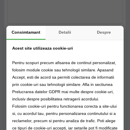
Consimtamant
Detalii
Despre
K-karp Drake Stiff Hanger Illuminated
Verde
Acest site utilizeaza cookie-uri
41,90Lei
Producător:
K-Karp
Cod produs: 190-40-430
Pentru scopuri precum afisarea de continut personalizat,
Disponibilitate: Livrare 48-72 ore
folosim module cookie sau tehnologii similare. Apasand
Accept, esti de acord sa permiti colectarea de informatii
Stoc Magazin fizic
Stoc Depozit Claumar
Stoc Furnizor
prin cookie-uri sau tehnologii similare. Afla in sectiunea
Prelucrarea datelor GDPR mai multe despre cookie-uri,
inclusiv despre posibilitatea retragerii acordului.
Folosim cookie-uri pentru functionarea corecta a site-ului
CUMPĂRĂ
si, cu acordul tau, pentru personalizarea continutului si a
reclamelor, precum si pentru analiza de trafic. Poti alege
Alertă preț!
0725894115
ce tipuri de cookie-uri accepti, iar setarile pot fi modificate