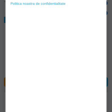
Politica noastra de confidentialitate
Exclusiv online!
Swinger Jaxon Bran
Swinger Carp Expert Led,
Galben
Galben
aj-sys105d
77090333
Livrare 48-72 ore
Livrare imediată!
20,90Lei
50,90Lei
(-31%)
34,90Lei
CUMPĂRĂ
CUMPĂRĂ