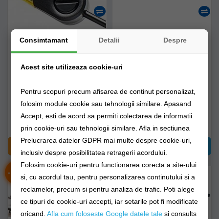
Swinger Mivardi Mcx 66
Hanger Mivardi Hardcore
Consimtamant
Detalii
Despre
Swing Arm, Yellow,
Stainless, 71g, 17cm
1buc/pac
Verde
Acest site utilizeaza cookie-uri
m-swinmcx66y
m-hanghastg
Pentru scopuri precum afisarea de continut personalizat,
Livrare imediată!
Livrare imediată!
folosim module cookie sau tehnologii similare. Apasand
Accept, esti de acord sa permiti colectarea de informatii
65,90Lei
61,90Lei
prin cookie-uri sau tehnologii similare. Afla in sectiunea
Prelucrarea datelor GDPR mai multe despre cookie-uri,
CUMPĂRĂ
CUMPĂRĂ
inclusiv despre posibilitatea retragerii acordului.
Folosim cookie-uri pentru functionarea corecta a site-ului
-
%
31
si, cu acordul tau, pentru personalizarea continutului si a
reclamelor, precum si pentru analiza de trafic. Poti alege
ce tipuri de cookie-uri accepti, iar setarile pot fi modificate
oricand.
Afla cum foloseste Google datele tale
si consults