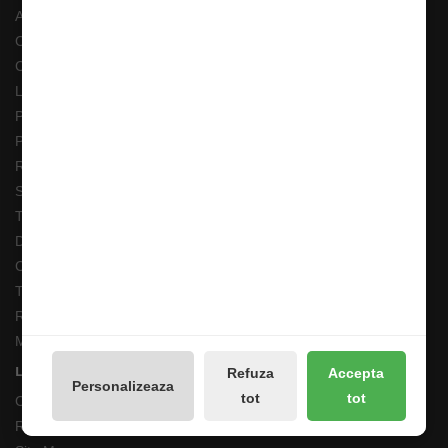
ANPC
Costuri Transport si Transport Gratuit
Cum adaug un anunt in bazar?
Livrarea Comenzilor
Pescarul Faptelor Bune
Prelucrarea datelor GDPR
Retur 90 Zile
Solutionarea online a litigiilor
Transport Extern
Despre noi
Cum comand ?
Termeni si Conditii
Returnari Produse si Garantii
Magazin de Pescuit
Linkuri Utile
Refuza
Accepta
Personalizeaza
tot
tot
Contacte
Returnări/Garantii Produse