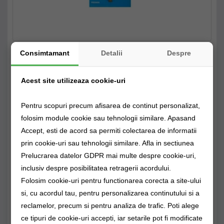
Consimtamant
Detalii
Despre
Preston Icm Swivel Stem Kit
15,90Lei
Reducere: 44%
Acest site utilizeaza cookie-uri
Producător:
Preston Innovations
8,91Lei
Cod produs: p0030030
Pentru scopuri precum afisarea de continut personalizat,
Disponibilitate: Livrare imediată!
folosim module cookie sau tehnologii similare. Apasand
Accept, esti de acord sa permiti colectarea de informatii
Stoc Magazin fizic
Stoc Depozit Claumar
Stoc Furnizor
prin cookie-uri sau tehnologii similare. Afla in sectiunea
Prelucrarea datelor GDPR mai multe despre cookie-uri,
inclusiv despre posibilitatea retragerii acordului.
CUMPĂRĂ
Folosim cookie-uri pentru functionarea corecta a site-ului
si, cu acordul tau, pentru personalizarea continutului si a
Alertă preț!
0725894115
reclamelor, precum si pentru analiza de trafic. Poti alege
ce tipuri de cookie-uri accepti, iar setarile pot fi modificate
0 opinii
/
Spune-ţi opinia