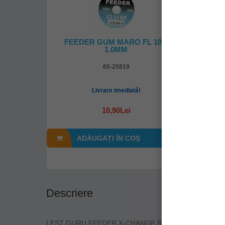
FEEDER GUM MARO FL 10M
Tija In
1.0MM
St
65-25819
Livrare imediată!
10,90Lei
ADĂUGAȚI ÎN COŞ
Descriere
LEST GURU FEEDER X-CHANGE BAIT-UP MEDIUM S