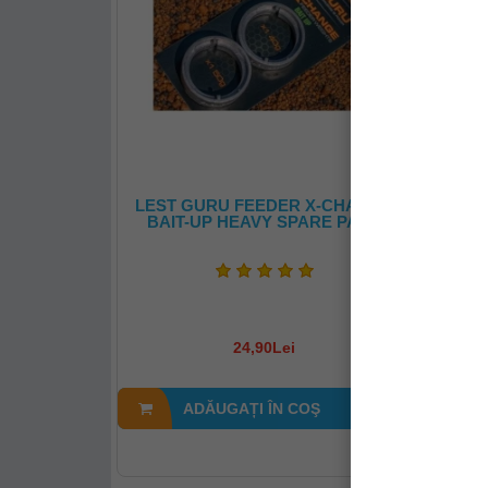
LEST GURU FEEDER X-CHANGE
LEST
BAIT-UP HEAVY SPARE PACK
BAIT-
24,90Lei
ADĂUGAȚI ÎN COŞ