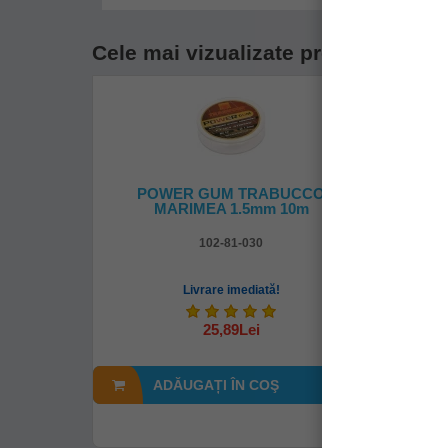
Cele mai vizualizate produse din c
POWER GUM TRABUCCO
Clips
MARIMEA 1.5mm 10m
102-81-030
Livrare imediată!
25,89Lei
ADĂUGAȚI ÎN COŞ