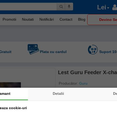
Lei
Promotii
Noutati
Notificări
Contact
Blog
Devino Se
Gratuit
Plata cu cardul
Suport 10
Lest Guru Feeder X-ch
Producător:
Guru
Cod produs: gad23
amant
Detalii
D
Disponibilitate: Livrare 7-14 zile
zeaza cookie-uri
Stoc Magazin fizic