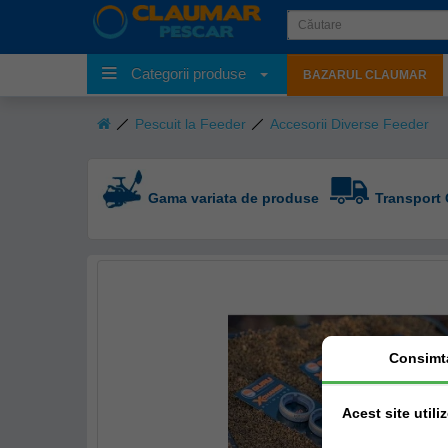
Categorii produse
BAZARUL CLAUMAR
Pescuit la Feeder
Accesorii Diverse Feeder
Gama variata de produse
Transport 
Consimt
Acest site utili