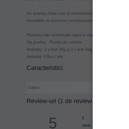
Un avantaj cheie unic al momitoarelor X Change este abili
Greutățile se potrivesc momitoarelor din întreaga gamă, 
Plumbaj inter schimbabil rapid si usor
Tip produs : Plumbi de schimb
Ambalaj : 2 x lest 20g și 2 x lest 30g.
Ambalaj: 4 Buc / plic
Caracteristici
Capac
Review-uri (1 de review-uri)
5
5
stele
4