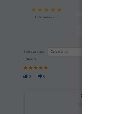
0
3
stele
stele
1 de review-uri
Sorteaza dupa:
Filtre
Eduard
0
0
Spune-ţi opinia
Nu re
Slab
Ac