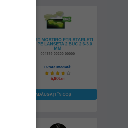
O DE
SUPORT MOSTIRO PTR STARLETI
PLIC
PRINS PE LANSETA 2 BUC 2.6-3.0
MM
004759-00200-00000
Livrare imediată!
5,90Lei
ADĂUGAȚI ÎN COŞ