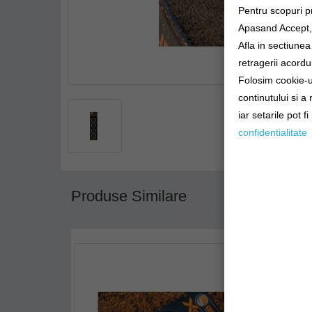
Pentru scopuri p
Apasand Accept, e
Afla in sectiune
retragerii acordul
Folosim cookie-ur
continutului si a
iar setarile pot f
confidentialitate
Produse Similare