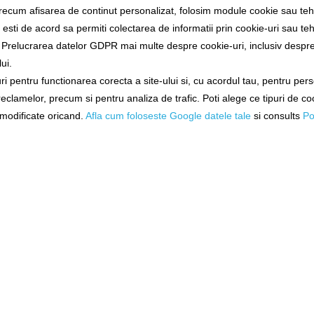
recum afisarea de continut personalizat, folosim module cookie sau tehn
sti de acord sa permiti colectarea de informatii prin cookie-uri sau teh
a Prelucrarea datelor GDPR mai multe despre cookie-uri, inclusiv despre 
ui.
Alertă preț!
i pentru functionarea corecta a site-ului si, cu acordul tau, pentru per
 reclamelor, precum si pentru analiza de trafic. Poti alege ce tipuri de co
1 opinii
/
Spune-ţi o
i modificate oricand.
Afla cum foloseste Google datele tale
si consults
Po