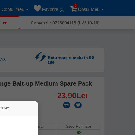
0
Contul meu
Favorite (0)
Cosul Meu
ller
Comenzi : 0725894115 (L-V 10-18)
Returnare simplu in 90
-18
zile
ange Bait-up Medium Spare Pack
23,90Lei
espre
Stoc Depozit Claumar
Stoc Furnizor