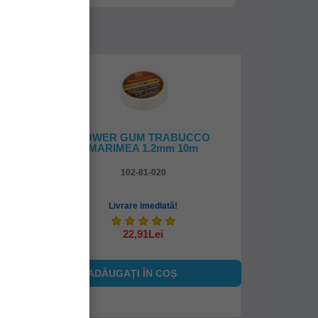
um,
POWER GUM TRABUCCO
MARIMEA 1.2mm 10m
102-81-020
Livrare imediată!
22,91Lei
ADĂUGAȚI ÎN COŞ