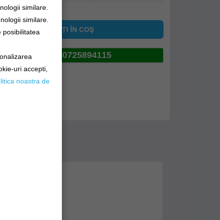
ologii similare.
nologii similare.
ADĂUGAȚI ÎN COŞ
posibilitatea
0725894115
sonalizarea
okie-uri accepti,
pinia
litica noastra de