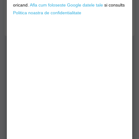
CUMPĂRĂ
oricand.
Afla cum foloseste Google datele tale
si consults
Politica noastra de confidentialitate
Alertă preț!
0725894115
0 opinii
/
Spune-ţi opinia
Produse Similare
-
%
20