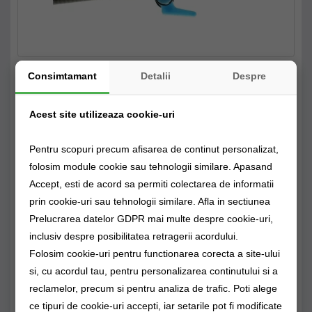
Consimtamant
Detalii
Despre
Acest site utilizeaza cookie-uri
Pentru scopuri precum afisarea de continut personalizat,
Rtb Hook Keeper
5,90Lei
folosim module cookie sau tehnologii similare. Apasand
Reducere: 17%
Producător:
Refuse To Blank
Accept, esti de acord sa permiti colectarea de informatii
4,90Lei
Cod produs: rtb8158
prin cookie-uri sau tehnologii similare. Afla in sectiunea
Disponibilitate: Livrare imediată!
Prelucrarea datelor GDPR mai multe despre cookie-uri,
inclusiv despre posibilitatea retragerii acordului.
Stoc Magazin fizic
Stoc Depozit Claumar
Stoc Furnizor
Folosim cookie-uri pentru functionarea corecta a site-ului
si, cu acordul tau, pentru personalizarea continutului si a
reclamelor, precum si pentru analiza de trafic. Poti alege
ce tipuri de cookie-uri accepti, iar setarile pot fi modificate