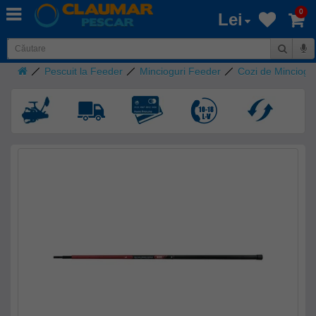
0
Lei
Pescuit la Feeder
Mincioguri Feeder
Cozi de Minciog