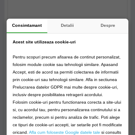
Consimtamant
Detalii
Despre
Coada Minciog Mufabila Cxp Method
Feeder 300 3m
Acest site utilizeaza cookie-uri
75,90Lei
Producător:
Carp Expert
Pentru scopuri precum afisarea de continut personalizat,
Cod produs: 71731300
folosim module cookie sau tehnologii similare. Apasand
Disponibilitate: Livrare 24-48 ore
Accept, esti de acord sa permiti colectarea de informatii
prin cookie-uri sau tehnologii similare. Afla in sectiunea
Stoc Magazin fizic
Stoc Depozit Claumar
Stoc Furnizor
Prelucrarea datelor GDPR mai multe despre cookie-uri,
inclusiv despre posibilitatea retragerii acordului.
Folosim cookie-uri pentru functionarea corecta a site-ului
si, cu acordul tau, pentru personalizarea continutului si a
CUMPĂRĂ
reclamelor, precum si pentru analiza de trafic. Poti alege
Alertă preț!
0725894115
ce tipuri de cookie-uri accepti, iar setarile pot fi modificate
oricand.
Afla cum foloseste Google datele tale
si consults