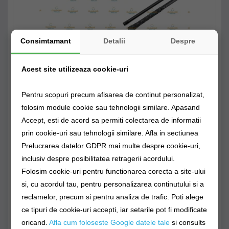
Consimtamant
Detalii
Despre
Maner Minciog Fl Strategist 200 2
Segmente 2m
Acest site utilizeaza cookie-uri
137,90Lei
Producător:
FL.
Pentru scopuri precum afisarea de continut personalizat,
Cod produs: 4153218348085
folosim module cookie sau tehnologii similare. Apasand
Disponibilitate: Livrare 24-48 ore
Accept, esti de acord sa permiti colectarea de informatii
prin cookie-uri sau tehnologii similare. Afla in sectiunea
Stoc Magazin fizic
Stoc Depozit Claumar
Stoc Furnizor
Prelucrarea datelor GDPR mai multe despre cookie-uri,
inclusiv despre posibilitatea retragerii acordului.
Folosim cookie-uri pentru functionarea corecta a site-ului
si, cu acordul tau, pentru personalizarea continutului si a
CUMPĂRĂ
reclamelor, precum si pentru analiza de trafic. Poti alege
ce tipuri de cookie-uri accepti, iar setarile pot fi modificate
Alertă preț!
0725894115
oricand.
Afla cum foloseste Google datele tale
si consults