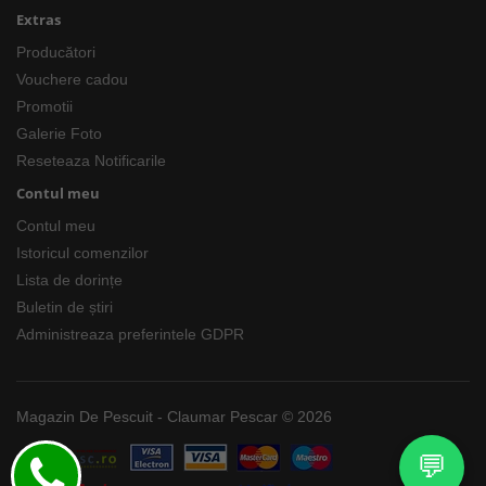
Extras
Producători
Vouchere cadou
Promotii
Galerie Foto
Reseteaza Notificarile
Contul meu
Contul meu
Istoricul comenzilor
Lista de dorințe
Buletin de știri
Administreaza preferintele GDPR
Magazin De Pescuit - Claumar Pescar © 2026
💬