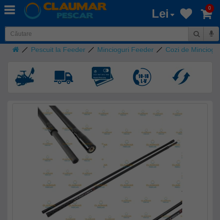
0
Lei
Pescuit la Feeder
Mincioguri Feeder
Cozi de Minciog