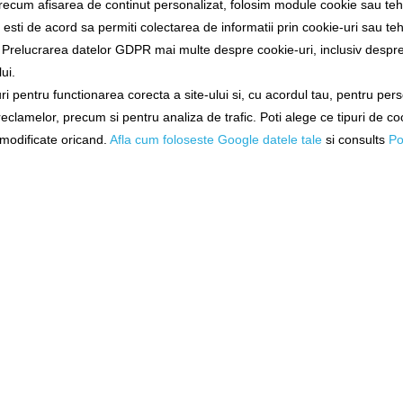
recum afisarea de continut personalizat, folosim module cookie sau tehn
sti de acord sa permiti colectarea de informatii prin cookie-uri sau teh
a Prelucrarea datelor GDPR mai multe despre cookie-uri, inclusiv despre 
ui.
i pentru functionarea corecta a site-ului si, cu acordul tau, pentru per
Alertă preț!
 reclamelor, precum si pentru analiza de trafic. Poti alege ce tipuri de co
i modificate oricand.
Afla cum foloseste Google datele tale
si consults
Po
0 opinii
/
Spune-ţi o
ategoria "Plumbi Feeder"