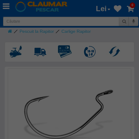
0
Lei
Pescuit la Rapitor
Carlige Rapitor