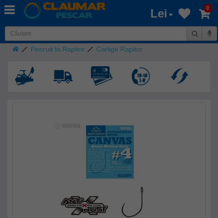
0
Lei
Pescuit la Rapitor
Carlige Rapitor