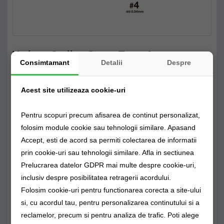
Varivas Carlige Super Trout Area
Consimtamant
Detalii
Despre
Tournament Canvas Nr 7 15buc/plic
27,90Lei
Producător:
Varivas
Acest site utilizeaza cookie-uri
Cod produs: vc13sta07
Disponibilitate: Livrare 48-72 ore
Pentru scopuri precum afisarea de continut personalizat,
folosim module cookie sau tehnologii similare. Apasand
Stoc Magazin fizic
Stoc Depozit Claumar
Stoc Furnizor
Accept, esti de acord sa permiti colectarea de informatii
prin cookie-uri sau tehnologii similare. Afla in sectiunea
Prelucrarea datelor GDPR mai multe despre cookie-uri,
inclusiv despre posibilitatea retragerii acordului.
CUMPĂRĂ
Folosim cookie-uri pentru functionarea corecta a site-ului
si, cu acordul tau, pentru personalizarea continutului si a
Alertă preț!
0725894115
reclamelor, precum si pentru analiza de trafic. Poti alege