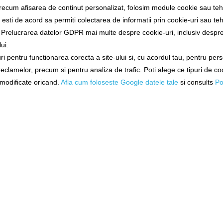
recum afisarea de continut personalizat, folosim module cookie sau tehn
sti de acord sa permiti colectarea de informatii prin cookie-uri sau teh
a Prelucrarea datelor GDPR mai multe despre cookie-uri, inclusiv despre 
ui.
Alertă preț!
i pentru functionarea corecta a site-ului si, cu acordul tau, pentru per
 reclamelor, precum si pentru analiza de trafic. Poti alege ce tipuri de co
1 opinii
/
Spune-ţi o
i modificate oricand.
Afla cum foloseste Google datele tale
si consults
Po