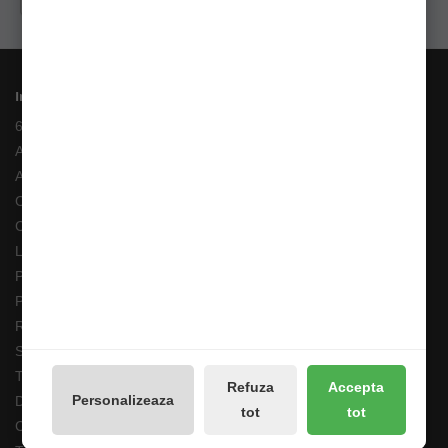
Informații
6 Rate fara Dobanda
Angajari
ANPC
Costuri Transport si Transport Gratuit
Cum adaug un anunt in bazar?
Livrarea Comenzilor
Pescarul Faptelor Bune
Prelucrarea datelor GDPR
Retur 90 Zile
Solutionarea online a litigiilor
Transport Extern
Refuza
Accepta
Personalizeaza
Despre noi
tot
tot
Cum comand ?