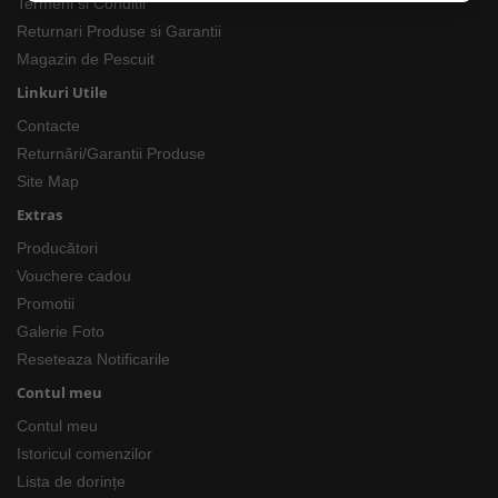
Termeni si Conditii
Returnari Produse si Garantii
Magazin de Pescuit
Linkuri Utile
Contacte
Returnări/Garantii Produse
Site Map
Extras
Producători
Vouchere cadou
Promotii
Galerie Foto
Reseteaza Notificarile
Contul meu
Contul meu
Istoricul comenzilor
Lista de dorințe