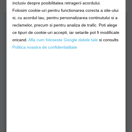
inclusiv despre posibilitatea retragerii acordului.
2 opinii
/
Spune-ţi opinia
Folosim cookie-uri pentru functionarea corecta a site-ului
si, cu acordul tau, pentru personalizarea continutului si a
reclamelor, precum si pentru analiza de trafic. Poti alege
Produse Similare
ce tipuri de cookie-uri accepti, iar setarile pot fi modificate
oricand.
Afla cum foloseste Google datele tale
si consults
Politica noastra de confidentialitate
Montura CARP ZOOM
Fitofag Silver Crap
Feeding System,
1buc/pac