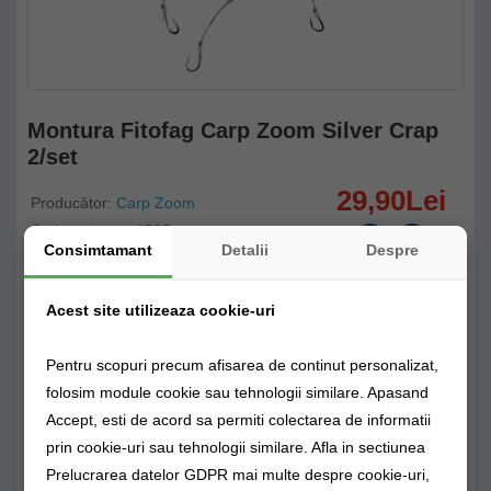
Montura Fitofag Carp Zoom Silver Crap
2/set
29,90Lei
Producător:
Carp Zoom
Cod produs: cz1505
Consimtamant
Detalii
Despre
Disponibilitate: Livrare imediată!
Acest site utilizeaza cookie-uri
Stoc Magazin fizic
Stoc Depozit Claumar
Stoc Furnizor
Pentru scopuri precum afisarea de continut personalizat,
folosim module cookie sau tehnologii similare. Apasand
CUMPĂRĂ
Accept, esti de acord sa permiti colectarea de informatii
prin cookie-uri sau tehnologii similare. Afla in sectiunea
Alertă preț!
0725894115
Prelucrarea datelor GDPR mai multe despre cookie-uri,