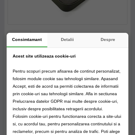
Consimtamant
Detalii
Despre
Acest site utilizeaza cookie-uri
Husa Nash R3+/r2 Presentation Case
Pentru scopuri precum afisarea de continut personalizat,
165,90Lei
Reducere: 10%
Producător:
Nash
folosim module cookie sau tehnologii similare. Apasand
149,89Lei
Cod produs: t2957
Accept, esti de acord sa permiti colectarea de informatii
Disponibilitate: Livrare imediată!
prin cookie-uri sau tehnologii similare. Afla in sectiunea
Prelucrarea datelor GDPR mai multe despre cookie-uri,
Stoc Magazin fizic
Stoc Depozit Claumar
Stoc Furnizor
inclusiv despre posibilitatea retragerii acordului.
Folosim cookie-uri pentru functionarea corecta a site-ului
si, cu acordul tau, pentru personalizarea continutului si a
reclamelor, precum si pentru analiza de trafic. Poti alege