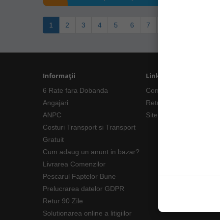
1
2
3
4
5
6
7
8
9
>
>|
Informații
Linkuri Utile
6 Rate fara Dobanda
Contacte
Angajari
Returnări/Garantii Prod
ANPC
Site Map
Costuri Transport si Transport
Gratuit
Cum adaug un anunt in bazar?
Livrarea Comenzilor
Pescarul Faptelor Bune
Prelucrarea datelor GDPR
Retur 90 Zile
Solutionarea online a litigiilor