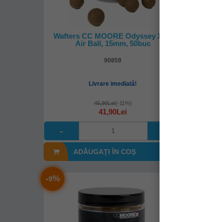
Wafters CC MOORE Odyssey XXX
Puful
Air Ball, 15mm, 50buc
90859
Livrare imediată!
46,90Lei
(-11%)
41,90Lei
ADĂUGAȚI ÎN COŞ
A
-
%
-
%
9
9