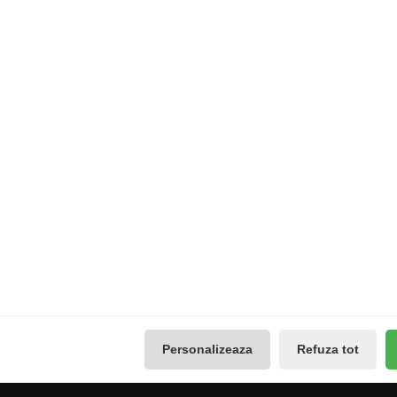
Extras
Contul meu
Producători
Contul meu
use
Vouchere cadou
Istoricul comenzilor
Promotii
Lista de dorințe
Galerie Foto
Buletin de știri
Reseteaza Notificarile
Administreaza preferintele
GDPR
Personalizeaza
Refuza tot