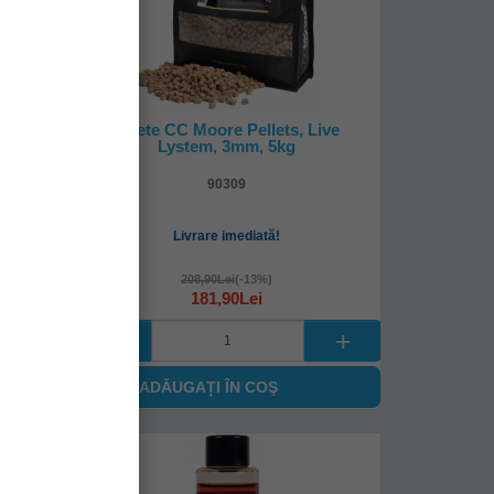
Zig
Pelete CC Moore Pellets, Live
utie
Lystem, 3mm, 5kg
90309
Livrare imediată!
208,90Lei
(-13%)
181,90Lei
ADĂUGAȚI ÎN COŞ
-
%
10