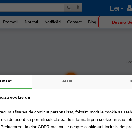
Lei
Promotii
Noutati
Notificări
Contact
Blog
Devino Se
Sor
-
%
13
amant
Detalii
D
zeaza cookie-uri
recum afisarea de continut personalizat, folosim module cookie sau tehn
sti de acord sa permiti colectarea de informatii prin cookie-uri sau teh
a Prelucrarea datelor GDPR mai multe despre cookie-uri, inclusiv despre 