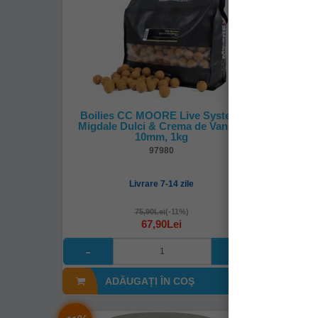
Boilies CC MOORE Live System,
Pelete
Migdale Dulci & Crema de Vanilie,
10mm, 1kg
97980
Livrare 7-14 zile
75,90Lei
(-11%)
67,90Lei
ADĂUGAȚI ÎN COŞ
A