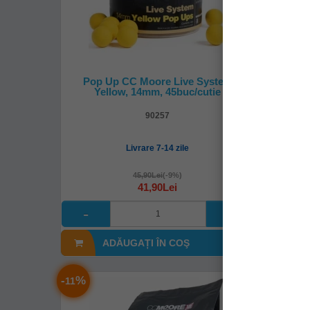
Pop Up CC Moore Live System
Pelete
Yellow, 14mm, 45buc/cutie
90257
Livrare 7-14 zile
45,90Lei
(-9%)
41,90Lei
ADĂUGAȚI ÎN COŞ
A
-
%
-
%
11
9