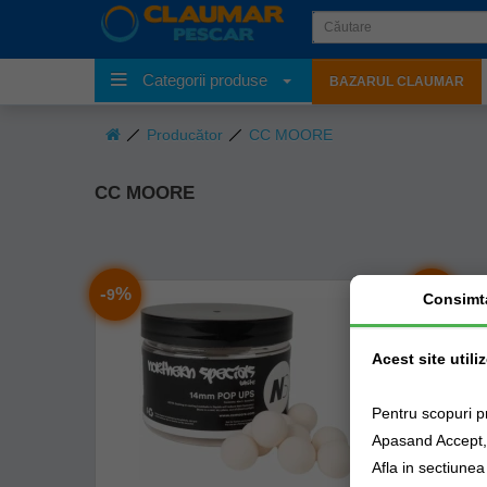
Categorii produse
BAZARUL CLAUMAR
Producător
CC MOORE
CC MOORE
-
%
-
%
9
9
Consimt
Acest site utili
Pentru scopuri p
Apasand Accept, e
Afla in sectiune