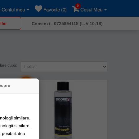
0
Contul meu
Favorite (0)
Cosul Meu
ller
Comenzi : 0725894115 (L-V 10-18)
tare după:
-
%
9
espre
ologii similare.
nologii similare.
posibilitatea