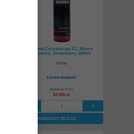
 XXX
Aroma Concentrata CC Moore
utie
Essence, Strawberry, 100ml
97649
Livrare imediată!
60,90Lei
(-10%)
54,90Lei
ADĂUGAȚI ÎN COŞ