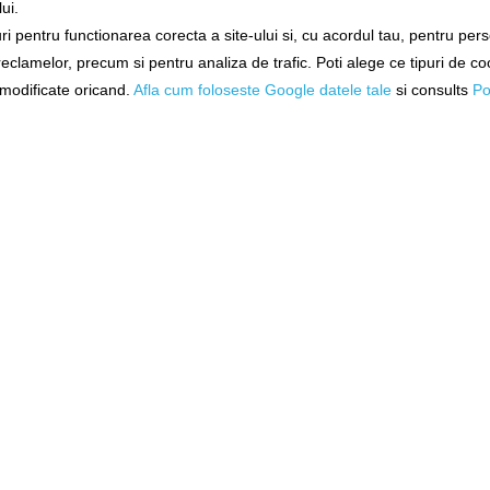
ui.
CC Moore Carp Freaks, Pink,
Pelete CC Moore Pellets, Bel
i pentru functionarea corecta a site-ului si, cu acordul tau, pentru per
13-14mm, 45buc/pac
6mm, 5kg
 reclamelor, precum si pentru analiza de trafic. Poti alege ce tipuri de co
90420
99109
i modificate oricand.
Afla cum foloseste Google datele tale
si consults
Po
Livrare imediată!
Livrare 7-14 zile
45,90Lei
(-9%)
208,90Lei
(-13%)
41,90Lei
181,90Lei
DĂUGAȚI ÎN COŞ
ADĂUGAȚI ÎN COŞ