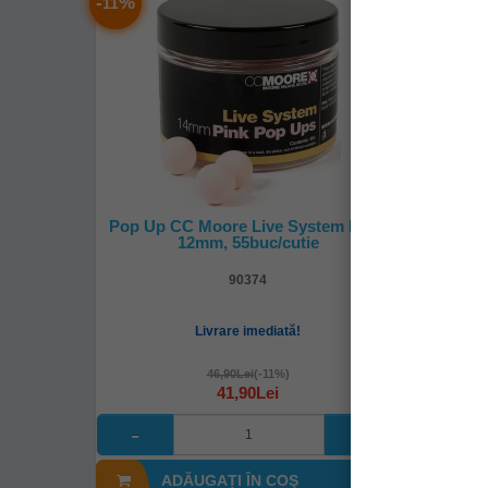
-
%
-
%
11
12
Pop Up CC Moore Live System Pink,
Mix N
12mm, 55buc/cutie
Ba
90374
Livrare imediată!
46,90Lei
(-11%)
41,90Lei
ADĂUGAȚI ÎN COŞ
A