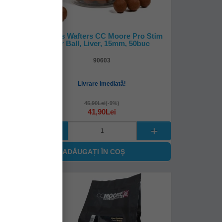
p Ups,
Boilies Wafters CC Moore Pro Stim
ac
Air Ball, Liver, 15mm, 50buc
90603
Livrare imediată!
45,90Lei
(-9%)
41,90Lei
ADĂUGAȚI ÎN COŞ
-
%
13