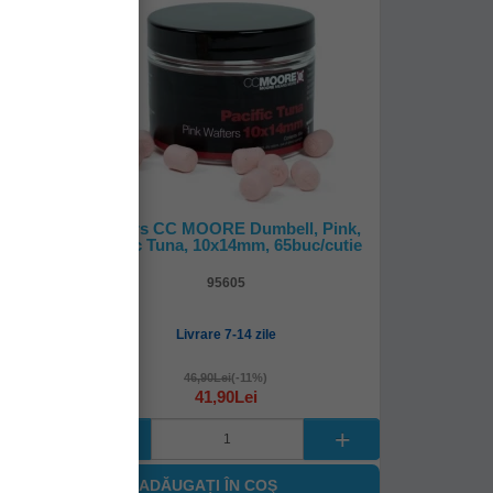
-
%
11
ck,
Wafters CC MOORE Dumbell, Pink,
Pacific Tuna, 10x14mm, 65buc/cutie
95605
Livrare 7-14 zile
46,90Lei
(-11%)
41,90Lei
ADĂUGAȚI ÎN COŞ