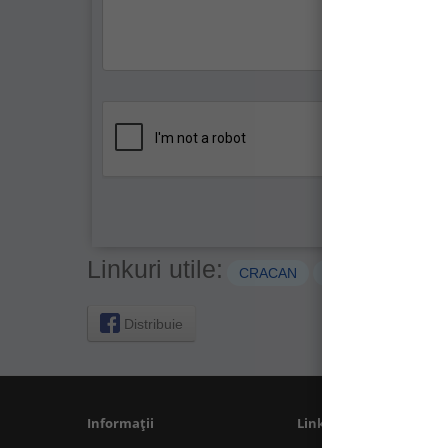
Linkuri utile:
CRACAN
JAXON
JAXON
Distribuie
Informații
Linkuri Utile