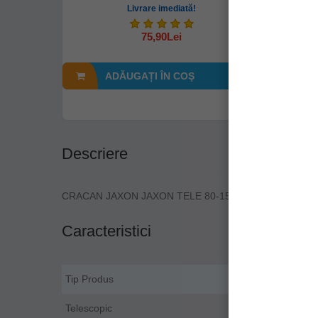
Livrare imediată!
75,90Lei
ADĂUGAȚI ÎN COŞ
A
Descriere
CRACAN JAXON JAXON TELE 80-150CM
Caracteristici
Tip Produs
Telescopic