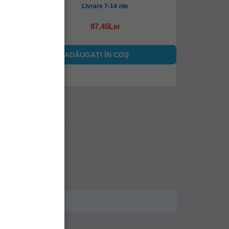
Livrare 7-14 zile
87,45Lei
ADĂUGAȚI ÎN COŞ