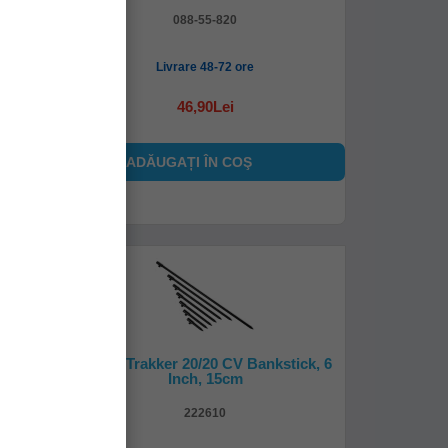
088-55-820
Livrare 48-72 ore
46,90Lei
ADĂUGAȚI ÎN COŞ
, 50-
Pichet Trakker 20/20 CV Bankstick, 6
Inch, 15cm
222610