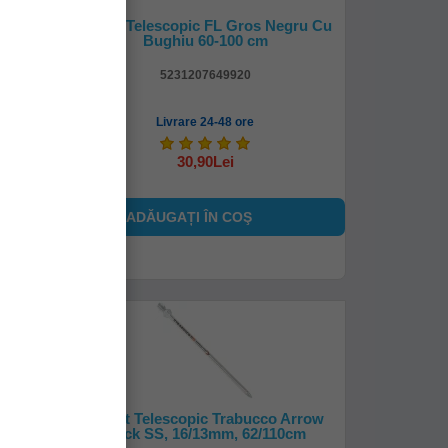
lack
Pichet Telescopic FL Gros Negru Cu
Bughiu 60-100 cm
5231207649920
Livrare 24-48 ore
30,90Lei
ADĂUGAȚI ÎN COŞ
Arrow
Pichet Telescopic Trabucco Arrow
cm
Stick SS, 16/13mm, 62/110cm