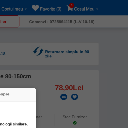
0
Contul meu
Favorite (0)
Cosul Meu
ller
Comenzi : 0725894115 (L-V 10-18)
Returnare simplu in 90
-18
zile
le 80-150cm
78,90Lei
espre
Stoc Depozit Claumar
Stoc Furnizor
ologii similare.