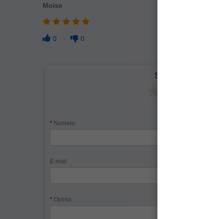
Moise
0
0
Spune-ţi opinia
Nu re
Slab
Ac
Numele:
E-mail
Telefon
Opinia: