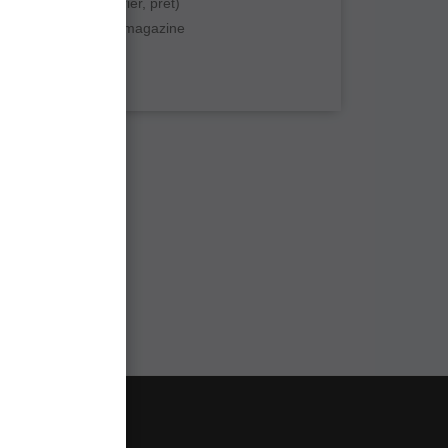
produs (livrare, curier, pret)
ar Pescar sau alte magazine
ii despre produs
ensator
Jaxon