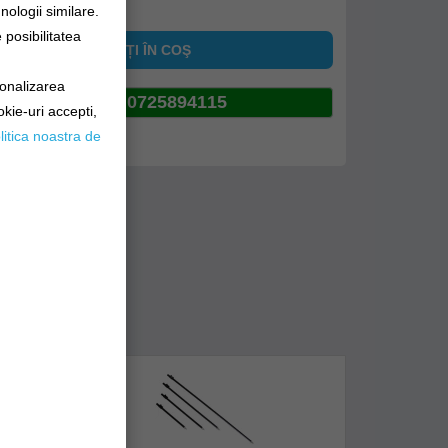
nologii similare.
posibilitatea
ADĂUGAȚI ÎN COŞ
sonalizarea
0725894115
okie-uri accepti,
litica noastra de
pinia