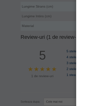
Lungime Strans (cm)
Lungime Intins (cm)
Material
Review-uri (1 de review-uri)
5
5 stele
4 stele
3 stele
2 stele
1 stea
1 de review-uri
Sorteaza dupa:
Filtre