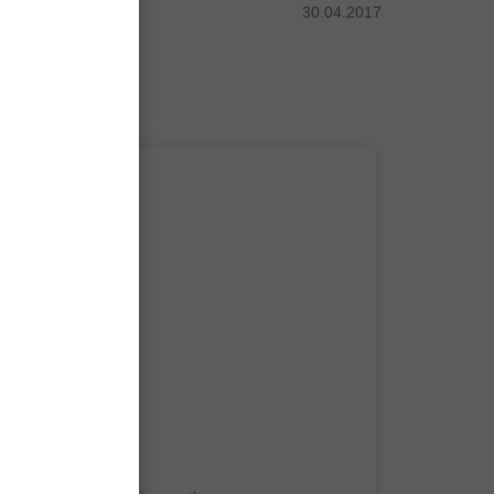
30.04.2017
sa scrii?
w reusit
placut?
criere?
nainte de a cumpara?
altora
nk-uri personale