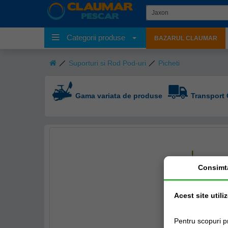
Categorii produse
BAZARUL CLAUMAR
Suporturi si Rod Pod-uri
Picheti
Gama variata de produse
Transport 
Consimt
Acest site utili
Pentru scopuri p