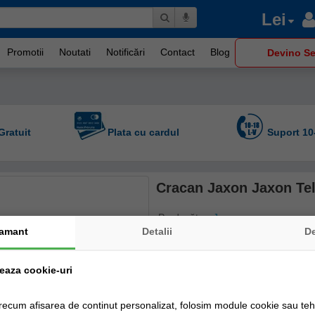
Lei
Promotii
Noutati
Notificări
Contact
Blog
Devino Se
Gratuit
Plata cu cardul
Suport 10
Cracan Jaxon Jaxon Te
Producător:
Jaxon
amant
Detalii
D
Cod produs: ak-pk056
Disponibilitate: Livrare 48-72 ore
zeaza cookie-uri
Stoc Magazin fizic
recum afisarea de continut personalizat, folosim module cookie sau tehn