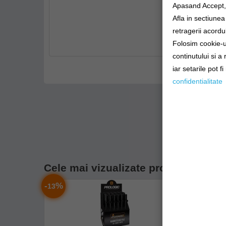
Apasand Accept, e
Afla in sectiune
retragerii acordul
Folosim cookie-ur
continutului si a
iar setarile pot f
confidentialitate
Cele mai vizualizate produse din ca
-
%
-
%
13
39