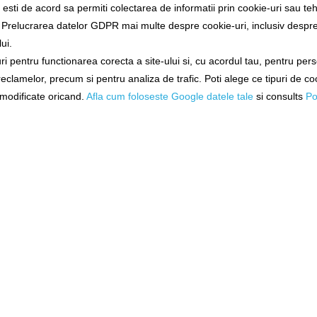
sti de acord sa permiti colectarea de informatii prin cookie-uri sau teh
a Prelucrarea datelor GDPR mai multe despre cookie-uri, inclusiv despre 
ui.
i pentru functionarea corecta a site-ului si, cu acordul tau, pentru per
Alertă preț!
 reclamelor, precum si pentru analiza de trafic. Poti alege ce tipuri de co
i modificate oricand.
Afla cum foloseste Google datele tale
si consults
Po
1 opinii
/
Spune-ţi o
tegoria "Picheti"