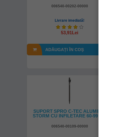
006540-00202-00000
Livrare imediată!
53,91Lei
ADĂUGAȚI ÎN COŞ
A
SUPORT SPRO C-TEC ALUMINIU
SUPOR
STORM CU INFILETARE 60-99 CM
006540-00109-00000