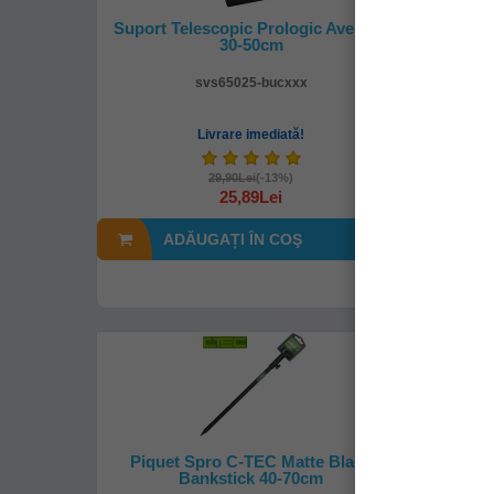
Suport Telescopic Prologic Avenger
SUPOR
30-50cm
STORM 
svs65025-bucxxx
Livrare imediată!
29,90Lei
(-13%)
25,89Lei
ADĂUGAȚI ÎN COŞ
A
Piquet Spro C-TEC Matte Black
Pichet
Bankstick 40-70cm
Stic