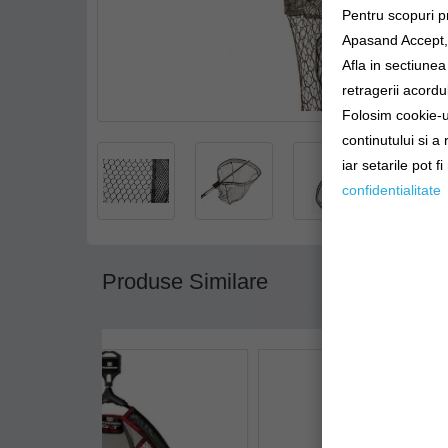
Pentru scopuri p
Apasand Accept, e
Afla in sectiune
retragerii acordul
Folosim cookie-ur
continutului si a
iar setarile pot f
confidentialitate
Produse Similare