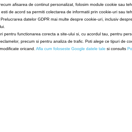
recum afisarea de continut personalizat, folosim module cookie sau tehn
sti de acord sa permiti colectarea de informatii prin cookie-uri sau teh
a Prelucrarea datelor GDPR mai multe despre cookie-uri, inclusiv despre 
ui.
Alertă preț!
i pentru functionarea corecta a site-ului si, cu acordul tau, pentru per
 reclamelor, precum si pentru analiza de trafic. Poti alege ce tipuri de co
1 opinii
/
Spune-ţi o
i modificate oricand.
Afla cum foloseste Google datele tale
si consults
Po