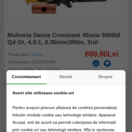
Mulineta Daiwa Crosscast 45scw 5000ld
Qd Ot, 4.9:1, 0.35mm/300m, 3rul
699,90Lei
Producător:
Daiwa
Cod produs: d.10250.605
Disponibilitate: Stoc epuizat
Consimtamant
Detalii
Despre
Stoc Magazin fizic
Stoc Depozit Claumar
Stoc Furnizor
Acest site utilizeaza cookie-uri
Pentru scopuri precum afisarea de continut personalizat,
STOC EPUIZAT - CLICK PT NOTIFICARE STOC!
folosim module cookie sau tehnologii similare. Apasand
1 opinii
/
Spune-ţi opinia
Accept, esti de acord sa permiti colectarea de informatii
prin cookie-uri sau tehnologii similare. Afla in sectiunea