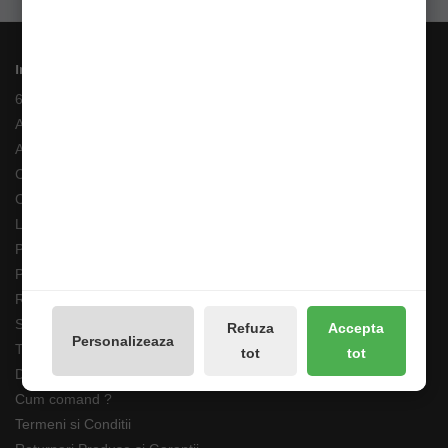
Informații
6 Rate fara Dobanda
Angajari
ANPC
Costuri Transport si Transport Gratuit
Cum adaug un anunt in bazar?
Livrarea Comenzilor
Pescarul Faptelor Bune
Prelucrarea datelor GDPR
Retur 90 Zile
Solutionarea online a litigiilor
Refuza
Accepta
Personalizeaza
Transport Extern
tot
tot
Despre noi
Cum comand ?
Termeni si Conditii