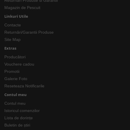
Returnari Produse si Garantii
Magazin de Pescuit
Linkuri Utile
Contacte
Returnări/Garantii Produse
Site Map
Extras
Producători
Vouchere cadou
Promotii
Galerie Foto
Reseteaza Notificarile
Contul meu
Contul meu
Istoricul comenzilor
Lista de dorințe
Buletin de știri