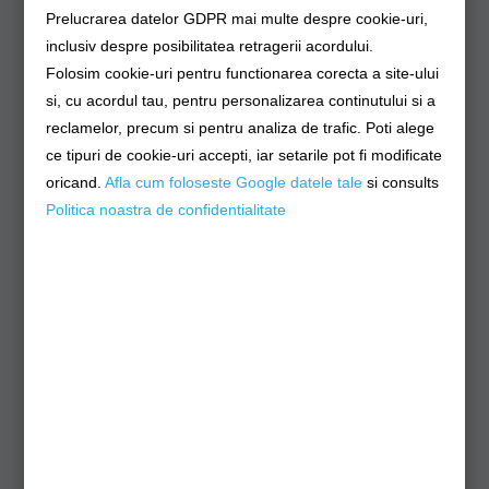
Prelucrarea datelor GDPR mai multe despre cookie-uri,
inclusiv despre posibilitatea retragerii acordului.
Produse Similare
Folosim cookie-uri pentru functionarea corecta a site-ului
si, cu acordul tau, pentru personalizarea continutului si a
reclamelor, precum si pentru analiza de trafic. Poti alege
ce tipuri de cookie-uri accepti, iar setarile pot fi modificate
oricand.
Afla cum foloseste Google datele tale
si consults
Politica noastra de confidentialitate
Mulineta DAIWA
Mulineta DAIWA
W
Crosscast Spod 45SCW
Crosscast 45SCW
5000C QD, 5.5:1,
5000C QD OT 4.9:1,
0.35mm/300m, 3rul
0.35mm/300m, 3rul