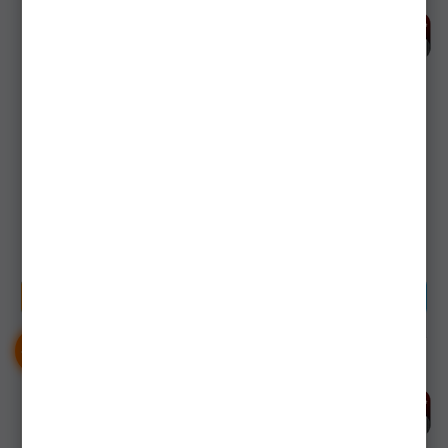
MULINETA PRO FL
Mulineta SONIK
STRATEGIST
Turbospod Carbon 14000
BAITFEEDER SB6000
64-96072
bc0066
Livrare 24-48 ore
Livrare 48-72ore
141,90Lei
741,90Lei
CUMPĂRĂ
CUMPĂRĂ
-
%
-
%
38
23