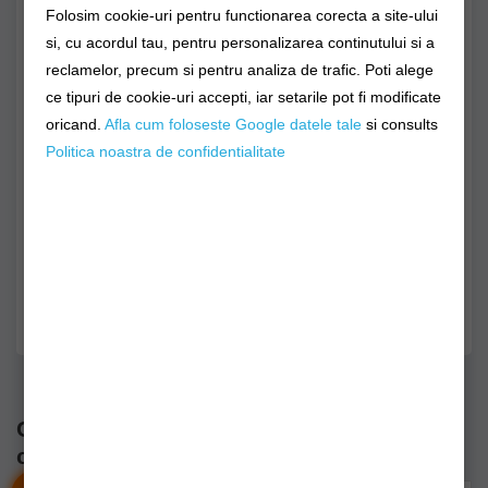
Folosim cookie-uri pentru functionarea corecta a site-ului
Reducere: 13%
Producător:
Avid Carp
2.111,90Lei
si, cu acordul tau, pentru personalizarea continutului si a
Cod produs: a0440045
reclamelor, precum si pentru analiza de trafic. Poti alege
Disponibilitate: Livrare 7-14 zile
ce tipuri de cookie-uri accepti, iar setarile pot fi modificate
oricand.
Afla cum foloseste Google datele tale
si consults
Stoc Magazin fizic
Stoc Depozit Claumar
Stoc Furnizor
Politica noastra de confidentialitate
CUMPĂRĂ
Alertă preț!
0725894115
0 opinii
/
Spune-ţi opinia
Cele mai vizualizate produse din
categoria "Paturi"