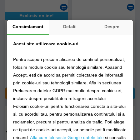
Exclusiv online!
Maner Minciog Trabucco
Maner Minciog Trabucco
Consimtamant
Detalii
Despre
Spectrum Performance
Spectrum Performance
Net 4.6m
Net 3.4m
Acest site utilizeaza cookie-uri
081-04-460
081-04-340
Pentru scopuri precum afisarea de continut personalizat,
Livrare 48-72 ore
Livrare imediată!
folosim module cookie sau tehnologii similare. Apasand
Accept, esti de acord sa permiti colectarea de informatii
551,91Lei
429,90Lei
prin cookie-uri sau tehnologii similare. Afla in sectiunea
Prelucrarea datelor GDPR mai multe despre cookie-uri,
CUMPĂRĂ
CUMPĂRĂ
inclusiv despre posibilitatea retragerii acordului.
Folosim cookie-uri pentru functionarea corecta a site-ului
si, cu acordul tau, pentru personalizarea continutului si a
reclamelor, precum si pentru analiza de trafic. Poti alege
ce tipuri de cookie-uri accepti, iar setarile pot fi modificate
oricand.
Afla cum foloseste Google datele tale
si consults