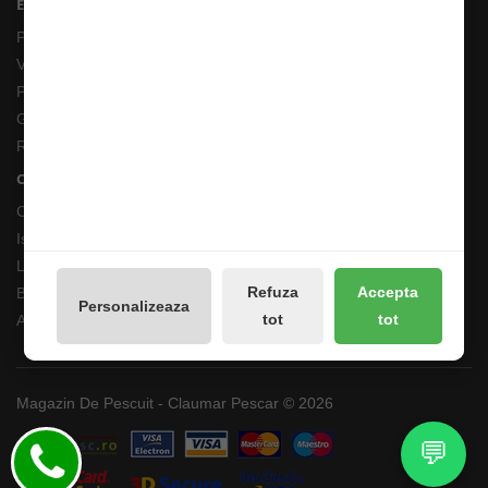
Extras
Producători
Vouchere cadou
Promotii
Galerie Foto
Reseteaza Notificarile
Contul meu
Contul meu
Istoricul comenzilor
Lista de dorințe
Refuza
Accepta
Buletin de știri
Personalizeaza
tot
tot
Administreaza preferintele GDPR
Magazin De Pescuit - Claumar Pescar © 2026
💬