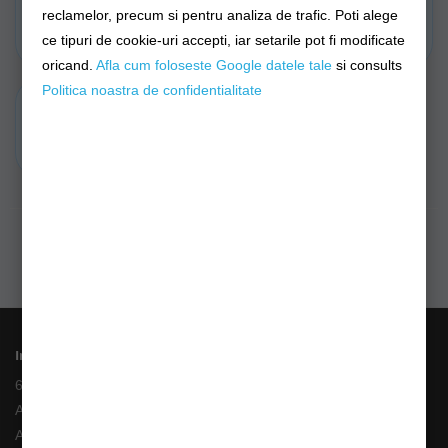
Foarfeci Rapitor
Inele Despicate
reclamelor, precum si pentru analiza de trafic. Poti alege
ce tipuri de cookie-uri accepti, iar setarile pot fi modificate
oricand.
Afla cum foloseste Google datele tale
si consults
Politica noastra de confidentialitate
Alte Accesorii Monturi
Rapitor
Informații
6 Rate fara Dobanda
Angajari
ANPC