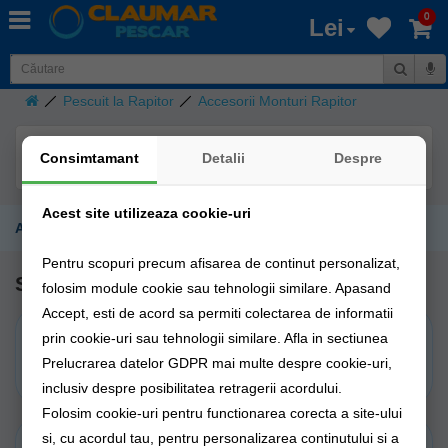
0
Lei
Pescuit la Rapitor
Accesorii Monturi Rapitor
Consimtamant
Detalii
Despre
Acest site utilizeaza cookie-uri
Accesorii Monturi Rapitor
Pentru scopuri precum afisarea de continut personalizat,
Subcategorii
folosim module cookie sau tehnologii similare. Apasand
Accept, esti de acord sa permiti colectarea de informatii
prin cookie-uri sau tehnologii similare. Afla in sectiunea
Agrafe si Vartejuri
Bride
Rapitor
Prelucrarea datelor GDPR mai multe despre cookie-uri,
inclusiv despre posibilitatea retragerii acordului.
Folosim cookie-uri pentru functionarea corecta a site-ului
si, cu acordul tau, pentru personalizarea continutului si a