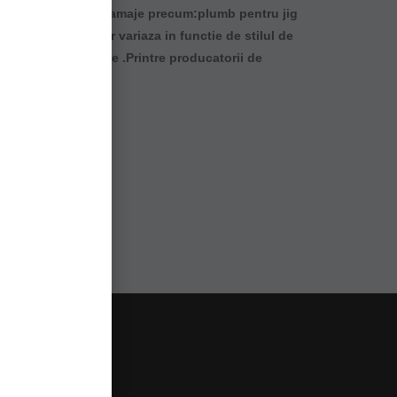
mai multe forme si gramaje precum:plumb pentru jig
eutatea plumbilor variaza in functie de stilul de
utati de 5,7,9 grame .Printre producatorii de