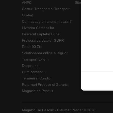
ANPC
Site Map
Costuri Transport si Transport
Gratuit
Cum adaug un anunt in bazar?
Livrarea Comenzilor
Pescarul Faptelor Bune
Prelucrarea datelor GDPR
Retur 90 Zile
Solutionarea online a litigiilor
Transport Extern
Despre noi
Cum comand ?
Termeni si Conditii
Returnari Produse si Garantii
Magazin de Pescuit
Magazin De Pescuit - Claumar Pescar © 2026