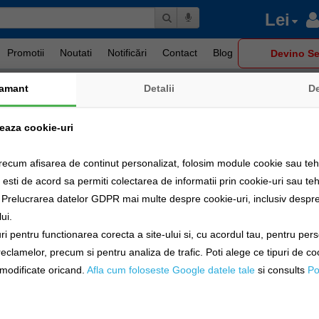
Lei
Promotii
Noutati
Notificări
Contact
Blog
Devino Se
amant
Detalii
D
zeaza cookie-uri
 de
Transport Gratuit
Plata cu cardul
recum afisarea de continut personalizat, folosim module cookie sau tehn
sti de acord sa permiti colectarea de informatii prin cookie-uri sau teh
a Prelucrarea datelor GDPR mai multe despre cookie-uri, inclusiv despre 
ui.
i pentru functionarea corecta a site-ului si, cu acordul tau, pentru per
Plumbi
Plumbi
Plumbi Offse
Cheburashka
Dropshot
 reclamelor, precum si pentru analiza de trafic. Poti alege ce tipuri de co
i modificate oricand.
Afla cum foloseste Google datele tale
si consults
Po