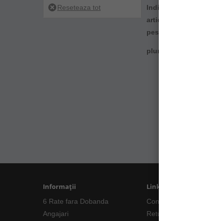
Indiferent de stilul d
articulat,plumb bulle
pescuit practicat intr
Ber
plumbi veti intalni:
Informații
Linkuri Utile
6 Rate fara Dobanda
Contacte
Angajari
Returnări/Garantii Prod