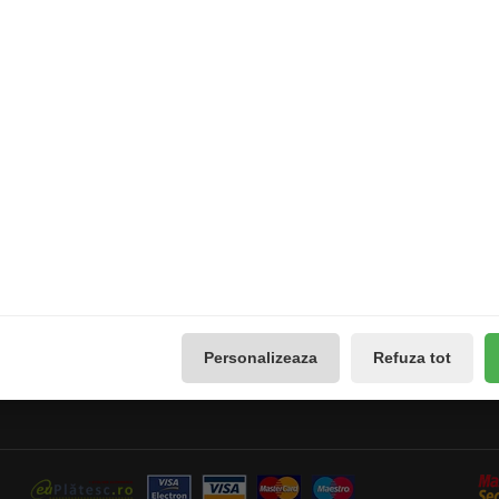
Promotii
Lista de dorințe
Galerie Foto
Buletin de știri
Reseteaza Notificarile
Administreaza preferintele
GDPR
Personalizeaza
Refuza tot