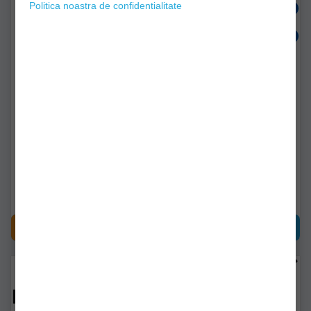
Politica noastra de confidentialitate
Varga Daiwa Sweepfire
Varga Dam Real Carbon
Telescopica 5.00m
Tele Pole 5.00m
d.11521.500
svs56111
Livrare imediată!
Livrare imediată!
93,90Lei
196,90Lei
(-15%)
167,90Lei
CUMPĂRĂ
CUMPĂRĂ