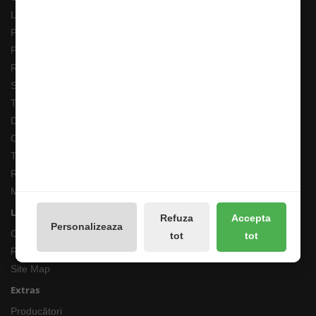
Livrarea Comenzilor
Pescarul Faptelor Bune
Prelucrarea datelor GDPR
Retur 90 Zile
Solutionarea online a litigiilor
Transport Extern
Despre noi
Cum comand ?
Termeni si Conditii
Returnari Produse si Garantii
Magazin de Pescuit
Linkuri Utile
Refuza
Accepta
Personalizeaza
Contacte
tot
tot
Returnări/Garantii Produse
Site Map
Extras
Producători