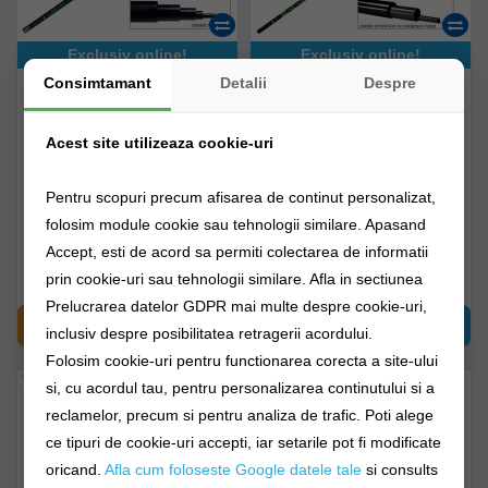
Exclusiv online!
Exclusiv online!
Consimtamant
Detalii
Despre
Varga Maver Mistika Sl
Varga Maver Reality Sl
5.00m
5.0m
Acest site utilizeaza cookie-uri
8447b500
8449b500
Pentru scopuri precum afisarea de continut personalizat,
Livrare 48-72 ore
Livrare 48-72 ore
folosim module cookie sau tehnologii similare. Apasand
Accept, esti de acord sa permiti colectarea de informatii
437,90Lei
447,91Lei
prin cookie-uri sau tehnologii similare. Afla in sectiunea
Prelucrarea datelor GDPR mai multe despre cookie-uri,
CUMPĂRĂ
CUMPĂRĂ
inclusiv despre posibilitatea retragerii acordului.
Folosim cookie-uri pentru functionarea corecta a site-ului
-
%
15
si, cu acordul tau, pentru personalizarea continutului si a
reclamelor, precum si pentru analiza de trafic. Poti alege
ce tipuri de cookie-uri accepti, iar setarile pot fi modificate
oricand.
Afla cum foloseste Google datele tale
si consults