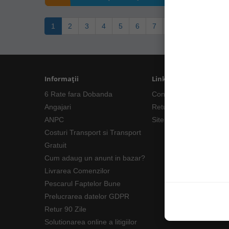
1
2
3
4
5
6
7
8
9
>
>|
Informații
Linkuri Utile
6 Rate fara Dobanda
Contacte
Angajari
Returnări/Garantii Prod
ANPC
Site Map
Costuri Transport si Transport
Gratuit
Cum adaug un anunt in bazar?
Livrarea Comenzilor
Pescarul Faptelor Bune
Prelucrarea datelor GDPR
Retur 90 Zile
Solutionarea online a litigiilor