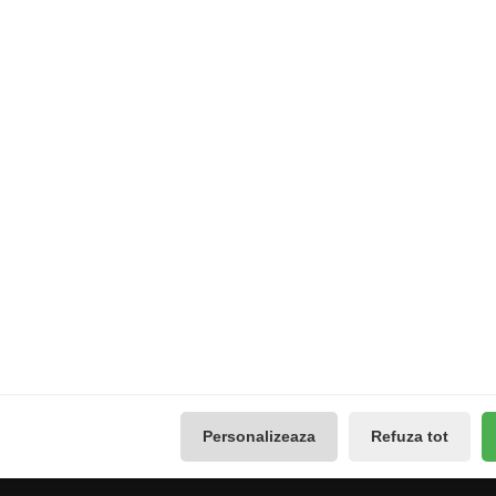
Extras
Contul meu
Producători
Contul meu
use
Vouchere cadou
Istoricul comenzilor
Promotii
Lista de dorințe
Galerie Foto
Buletin de știri
Reseteaza Notificarile
Administreaza preferintele
GDPR
Personalizeaza
Refuza tot