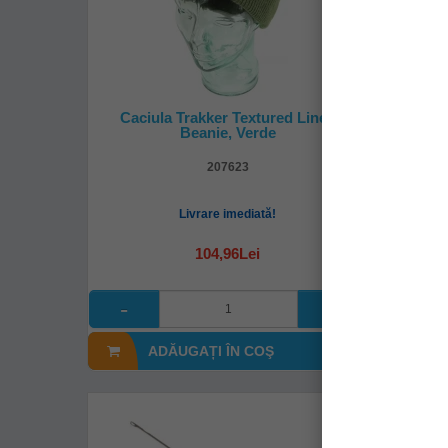
Caciula Trakker Textured Lined
Carlige
Beanie, Verde
Micr
207623
Livrare imediată!
104,96Lei
ADĂUGAȚI ÎN COŞ
A