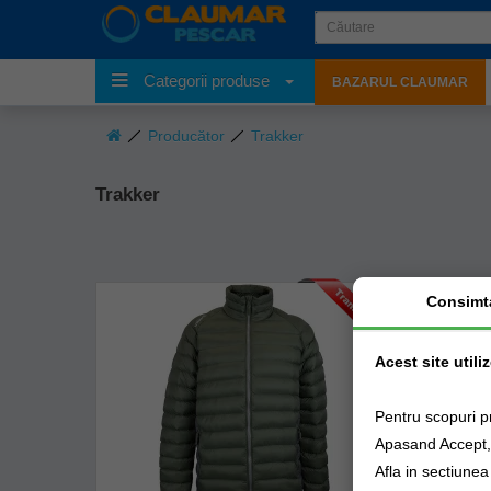
Categorii produse
BAZARUL CLAUMAR
Producător
Trakker
Trakker
Consimt
Acest site utili
Pentru scopuri p
Apasand Accept, e
Afla in sectiune