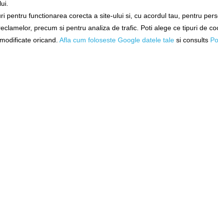
ui.
ilion Trakker Gazebo XL,
Acoperis Cort Trakker Tempes
i pentru functionarea corecta a site-ului si, cu acordul tau, pentru per
305x305x300cm
Skull Cap Warp
 reclamelor, precum si pentru analiza de trafic. Poti alege ce tipuri de co
201638
202274
i modificate oricand.
Afla cum foloseste Google datele tale
si consults
Po
Livrare imediată!
Livrare 7-14 zile
2.649,95Lei
1.049,95Lei
DĂUGAȚI ÎN COŞ
ADĂUGAȚI ÎN COŞ