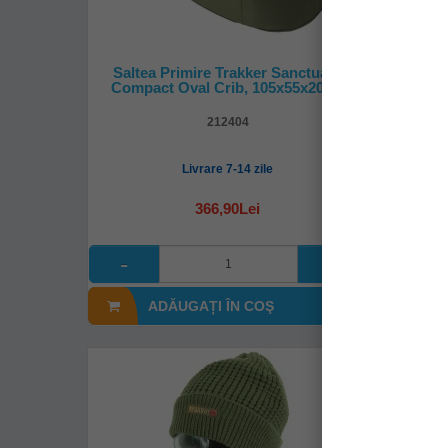
Saltea Primire Trakker Sanctuary
Carli
Compact Oval Crib, 105x55x20cm
Ba
212404
Livrare 7-14 zile
366,90Lei
ADĂUGAȚI ÎN COŞ
A