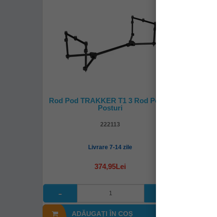
Rod Pod TRAKKER T1 3 Rod Pod, 3
Varte
Posturi
Quick 
222113
Livrare 7-14 zile
374,95Lei
ADĂUGAȚI ÎN COŞ
A