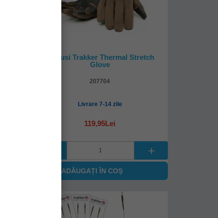
ted
Manusi Trakker Thermal Stretch
m
Glove
207704
Livrare 7-14 zile
119,95Lei
ADĂUGAȚI ÎN COŞ