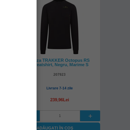
Camo
Bluza TRAKKER Octopus RS
XL
Sweatshirt, Negru, Marime S
207923
Livrare 7-14 zile
239,96Lei
ADĂUGAȚI ÎN COŞ