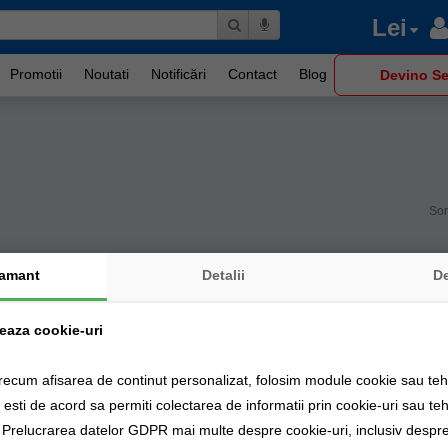
Lei
Promotii
Noutati
Notificări
Contact
Blog
Devino Se
Sor
amant
Detalii
D
zeaza cookie-uri
recum afisarea de continut personalizat, folosim module cookie sau tehn
sti de acord sa permiti colectarea de informatii prin cookie-uri sau teh
a Prelucrarea datelor GDPR mai multe despre cookie-uri, inclusiv despre 