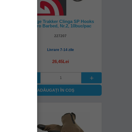
gger,
Carlige Trakker Clinga SP Hooks
Micro Barbed, Nr.2, 10buc/pac
227207
Livrare 7-14 zile
26,45Lei
ADĂUGAȚI ÎN COŞ