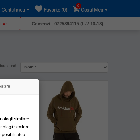
0
Contul meu
Favorite (0)
Cosul Meu
ller
Comenzi : 0725894115 (L-V 10-18)
tare după:
espre
ologii similare.
nologii similare.
posibilitatea