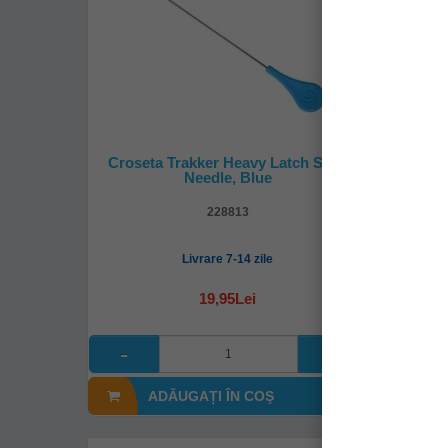
Croseta Trakker Heavy Latch Stick
Fir M
Needle, Blue
Reel L
228813
Livrare 7-14 zile
19,95Lei
ADĂUGAȚI ÎN COŞ
A