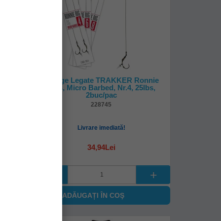
ece
Carlige Legate TRAKKER Ronnie
 S
Rigs, Micro Barbed, Nr.4, 25lbs,
2buc/pac
228745
Livrare imediată!
34,94Lei
ADĂUGAȚI ÎN COŞ