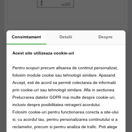
Carlige Trabucco Xps 710xb Nr 10 25
Consimtamant
Detalii
Despre
Buc/plic
18,90Lei
Acest site utilizeaza cookie-uri
Producător:
Trabucco
Cod produs: 021-70-100
Pentru scopuri precum afisarea de continut personalizat,
Disponibilitate: Livrare 48-72 ore
folosim module cookie sau tehnologii similare. Apasand
Accept, esti de acord sa permiti colectarea de informatii
Stoc Magazin fizic
Stoc Depozit Claumar
Stoc Furnizor
prin cookie-uri sau tehnologii similare. Afla in sectiunea
Prelucrarea datelor GDPR mai multe despre cookie-uri,
inclusiv despre posibilitatea retragerii acordului.
CUMPĂRĂ
Folosim cookie-uri pentru functionarea corecta a site-ului
si, cu acordul tau, pentru personalizarea continutului si a
Alertă preț!
0725894115
reclamelor, precum si pentru analiza de trafic. Poti alege