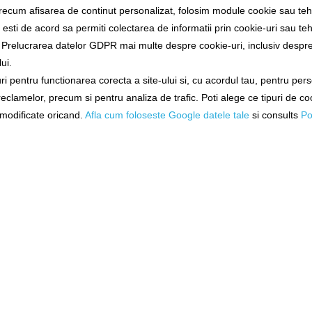
recum afisarea de continut personalizat, folosim module cookie sau tehn
sti de acord sa permiti colectarea de informatii prin cookie-uri sau teh
a Prelucrarea datelor GDPR mai multe despre cookie-uri, inclusiv despre 
ui.
Alertă preț!
i pentru functionarea corecta a site-ului si, cu acordul tau, pentru per
 reclamelor, precum si pentru analiza de trafic. Poti alege ce tipuri de co
0 opinii
/
Spune-ţi o
i modificate oricand.
Afla cum foloseste Google datele tale
si consults
Po