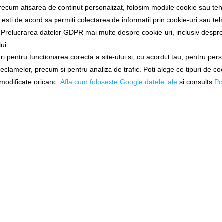
recum afisarea de continut personalizat, folosim module cookie sau tehn
sti de acord sa permiti colectarea de informatii prin cookie-uri sau teh
a Prelucrarea datelor GDPR mai multe despre cookie-uri, inclusiv despre 
ui.
Alertă preț!
i pentru functionarea corecta a site-ului si, cu acordul tau, pentru per
 reclamelor, precum si pentru analiza de trafic. Poti alege ce tipuri de co
0 opinii
/
Spune-ţi o
i modificate oricand.
Afla cum foloseste Google datele tale
si consults
Po