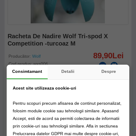
Racheta De Nadire Wolf Tri-spod X
Competition -turcoaz M
89,90Lei
Producător:
Wolf
Cod produs: wxs006
Consimtamant
Detalii
Despre
Disponibilitate: Livrare imediată!
Stoc Magazin fizic
Stoc Depozit Claumar
Stoc Furnizor
Acest site utilizeaza cookie-uri
Pentru scopuri precum afisarea de continut personalizat,
folosim module cookie sau tehnologii similare. Apasand
CUMPĂRĂ
Accept, esti de acord sa permiti colectarea de informatii
prin cookie-uri sau tehnologii similare. Afla in sectiunea
Alertă preț!
0725894115
Prelucrarea datelor GDPR mai multe despre cookie-uri,