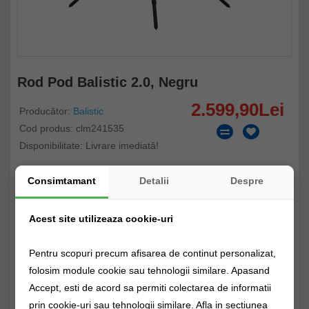
Rod Pod Balistic 2.0, Negru
2.599,90Lei
Producător:
Balistic
Cod produs: clm241535
Disponibilitate: Livrare imediată!
Stoc Magazin fizic
Stoc Depozit Claumar
Stoc Furnizor
Consimtamant
Detalii
Despre
Acest site utilizeaza cookie-uri
CUMPĂRĂ
Pentru scopuri precum afisarea de continut personalizat,
folosim module cookie sau tehnologii similare. Apasand
Alertă preț!
0725894115
Accept, esti de acord sa permiti colectarea de informatii
0 opinii
/
Spune-ţi opinia
prin cookie-uri sau tehnologii similare. Afla in sectiunea