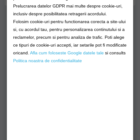
Prelucrarea datelor GDPR mai multe despre cookie-uri,
inclusiv despre posibilitatea retragerii acordului.
Folosim cookie-uri pentru functionarea corecta a site-ului
Produse Similare
si, cu acordul tau, pentru personalizarea continutului si a
reclamelor, precum si pentru analiza de trafic. Poti alege
ce tipuri de cookie-uri accepti, iar setarile pot fi modificate
oricand.
Afla cum foloseste Google datele tale
si consults
Politica noastra de confidentialitate
,
Rod Pod BALISTIC 2.0,
Rod Pod BALISTIC 2.0,
Negru / Turcoaz
Negru Carbon