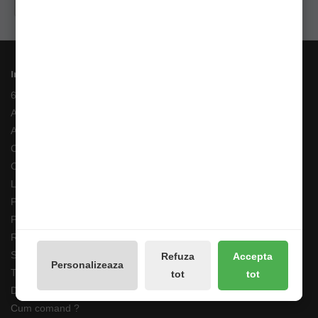
Distribuie
Informații
6 Rate fara Dobanda
Angajari
ANPC
Costuri Transport si Transport Gratuit
Cum adaug un anunt in bazar?
Livrarea Comenzilor
Pescarul Faptelor Bune
Prelucrarea datelor GDPR
Retur 90 Zile
Solutionarea online a litigiilor
Refuza
Accepta
Personalizeaza
Transport Extern
tot
tot
Despre noi
Cum comand ?