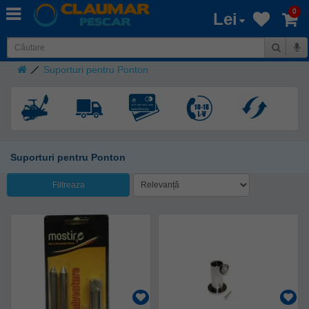
0
Lei
Suporturi pentru Ponton
Suporturi pentru Ponton
Filtreaza