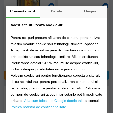
Consimtamant
Detalii
Despre
Set Picheti Inox Pt
Adaptor Ponton Ngt Inox
Ponton Mostiro 2buc
Stage
Acest site utilizeaza cookie-uri
Pentru scopuri precum afisarea de continut personalizat,
ai-bs41-5
ngt-frr-stagestand-ss
folosim module cookie sau tehnologii similare. Apasand
Accept, esti de acord sa permiti colectarea de informatii
Livrare imediată!
Livrare imediată!
prin cookie-uri sau tehnologii similare. Afla in sectiunea
81,90Lei
33,90Lei
Prelucrarea datelor GDPR mai multe despre cookie-uri,
inclusiv despre posibilitatea retragerii acordului.
CUMPĂRĂ
CUMPĂRĂ
Folosim cookie-uri pentru functionarea corecta a site-ului
si, cu acordul tau, pentru personalizarea continutului si a
reclamelor, precum si pentru analiza de trafic. Poti alege
ce tipuri de cookie-uri accepti, iar setarile pot fi modificate
oricand.
Afla cum foloseste Google datele tale
si consults
Politica noastra de confidentialitate