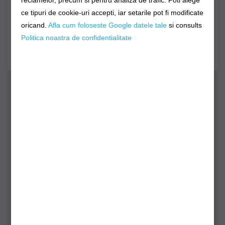
CUMPĂRĂ
ce tipuri de cookie-uri accepti, iar setarile pot fi modificate
oricand.
Afla cum foloseste Google datele tale
si consults
Alertă preț!
0725894115
Politica noastra de confidentialitate
1 opinii
/
Spune-ţi opinia
Produse Similare