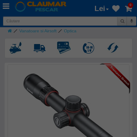
0
Lei
Vanatoare si Airsoft
Optica