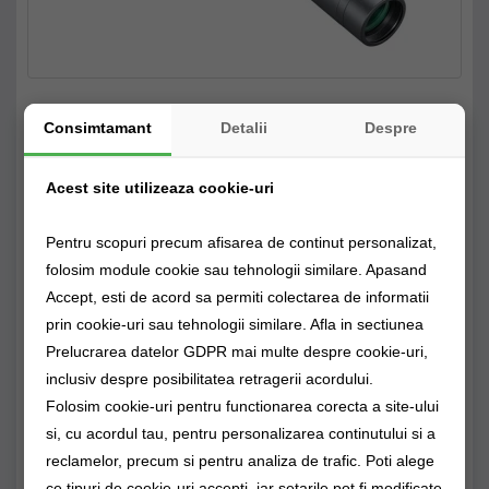
Luneta Bushnell Nitro 2.5-15x50 G4 Ir
Consimtamant
Detalii
Despre
30mm
2.470,90Lei
Acest site utilizeaza cookie-uri
Producător:
Bushnell
Cod produs: vb.rn2155bs9
Pentru scopuri precum afisarea de continut personalizat,
Disponibilitate: Livrare 48-72 ore
folosim module cookie sau tehnologii similare. Apasand
Accept, esti de acord sa permiti colectarea de informatii
Stoc Magazin fizic
Stoc Depozit Claumar
Stoc Furnizor
prin cookie-uri sau tehnologii similare. Afla in sectiunea
Prelucrarea datelor GDPR mai multe despre cookie-uri,
inclusiv despre posibilitatea retragerii acordului.
CUMPĂRĂ
Folosim cookie-uri pentru functionarea corecta a site-ului
si, cu acordul tau, pentru personalizarea continutului si a
Alertă preț!
0725894115
reclamelor, precum si pentru analiza de trafic. Poti alege
ce tipuri de cookie-uri accepti, iar setarile pot fi modificate