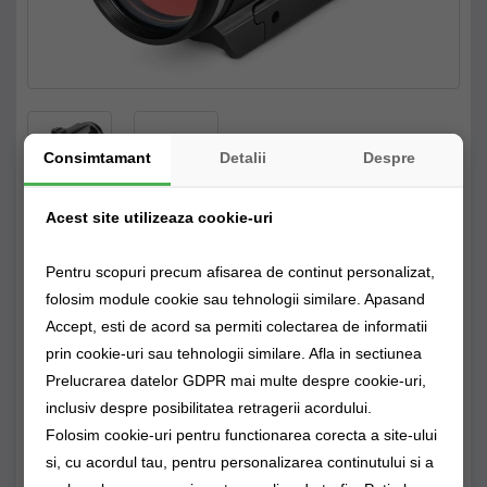
Consimtamant
Detalii
Despre
Acest site utilizeaza cookie-uri
Hawke Red Dot Sight Vantage Rd 1x30
Pentru scopuri precum afisarea de continut personalizat,
687,90Lei
Producător:
Hawke
folosim module cookie sau tehnologii similare. Apasand
Cod produs: vd.12104
Accept, esti de acord sa permiti colectarea de informatii
Disponibilitate: Livrare 48-72 ore
prin cookie-uri sau tehnologii similare. Afla in sectiunea
Prelucrarea datelor GDPR mai multe despre cookie-uri,
Stoc Magazin fizic
Stoc Depozit Claumar
Stoc Furnizor
inclusiv despre posibilitatea retragerii acordului.
Folosim cookie-uri pentru functionarea corecta a site-ului
si, cu acordul tau, pentru personalizarea continutului si a