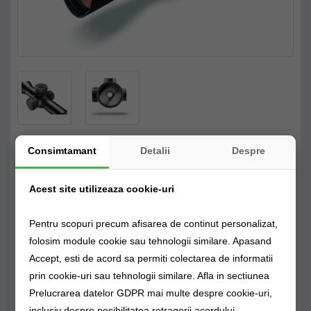
Luneta Zeiss Conquest V6 M 2.5 15 56
Consimtamant
Detalii
Despre
Ir60 Asv
11.461,89Lei
Acest site utilizeaza cookie-uri
Reducere: 17%
Producător:
Zeiss
9.488,29Lei
Cod produs: vz.m522234asv.60
Pentru scopuri precum afisarea de continut personalizat,
Disponibilitate: Stoc epuizat
folosim module cookie sau tehnologii similare. Apasand
Accept, esti de acord sa permiti colectarea de informatii
Stoc Magazin fizic
Stoc Depozit Claumar
Stoc Furnizor
prin cookie-uri sau tehnologii similare. Afla in sectiunea
Prelucrarea datelor GDPR mai multe despre cookie-uri,
inclusiv despre posibilitatea retragerii acordului.