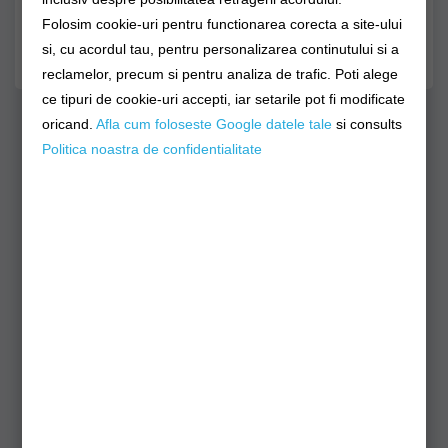
STOC EPUIZAT - CLICK PT NOTIFICARE STOC!
Folosim cookie-uri pentru functionarea corecta a site-ului
si, cu acordul tau, pentru personalizarea continutului si a
1 opinii
/
Spune-ţi opinia
reclamelor, precum si pentru analiza de trafic. Poti alege
ce tipuri de cookie-uri accepti, iar setarile pot fi modificate
oricand.
Afla cum foloseste Google datele tale
si consults
Produse Similare
Politica noastra de confidentialitate
LUNETA ZEISS
LUNETA ZEISS
-
CONQUEST V6 2-
CONQUEST V6 M 2-