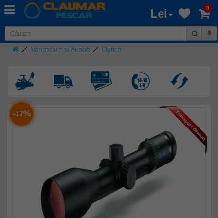
0
Lei
Vanatoare si Airsoft
Optica
-
%
17