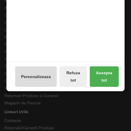
Angajari
ANPC
Costuri Transport si Transport Gratuit
Cum adaug un anunt in bazar?
Livrarea Comenzilor
Pescarul Faptelor Bune
Prelucrarea datelor GDPR
Retur 90 Zile
Solutionarea online a litigiilor
Transport Extern
Refuza
Accepta
Despre noi
Personalizeaza
tot
tot
Cum comand ?
Termeni si Conditii
Returnari Produse si Garantii
Magazin de Pescuit
Linkuri Utile
Contacte
Returnări/Garantii Produse