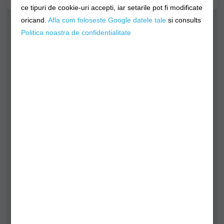
ce tipuri de cookie-uri accepti, iar setarile pot fi modificate
oricand.
Afla cum foloseste Google datele tale
si consults
Politica noastra de confidentialitate
Produse Similare
Rapture Spiner Blade
Rapture Spiner Blade
Tandem 14Gr
Tandem 21Gr