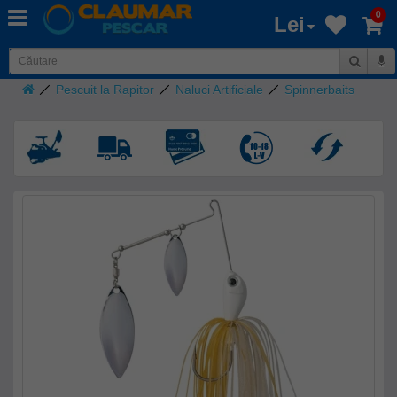
0
Lei
Pescuit la Rapitor
Naluci Artificiale
Spinnerbaits