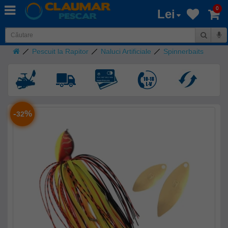
0
Lei
Pescuit la Rapitor
Naluci Artificiale
Spinnerbaits
-
%
32