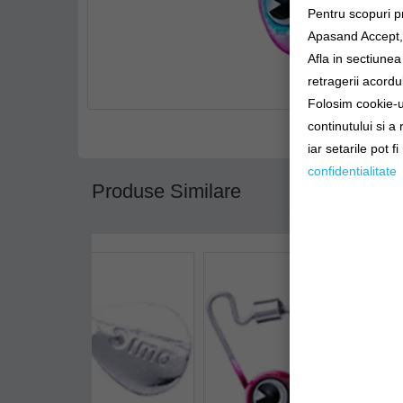
Pentru scopuri p
Apasand Accept, e
Afla in sectiune
retragerii acordul
Folosim cookie-ur
continutului si a
iar setarile pot f
confidentialitate
Produse Similare