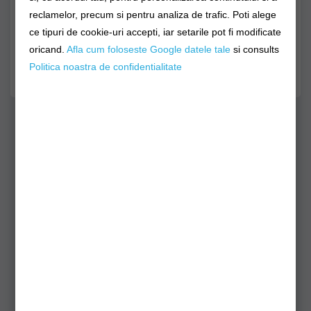
reclamelor, precum si pentru analiza de trafic. Poti alege
CUMPĂRĂ
ce tipuri de cookie-uri accepti, iar setarile pot fi modificate
oricand.
Afla cum foloseste Google datele tale
si consults
Alertă preț!
0725894115
Politica noastra de confidentialitate
0 opinii
/
Spune-ţi opinia
Produse Similare