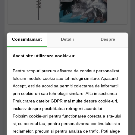
Cap Mikado Jaws Cu Arc Si Pin, 10g,
Consimtamant
Detalii
Despre
3buc/plic
14,90Lei
Acest site utilizeaza cookie-uri
Producător:
Mikado
Cod produs: omgj-10
Pentru scopuri precum afisarea de continut personalizat,
Disponibilitate: Livrare imediată!
folosim module cookie sau tehnologii similare. Apasand
Accept, esti de acord sa permiti colectarea de informatii
Stoc Magazin fizic
Stoc Depozit Claumar
Stoc Furnizor
prin cookie-uri sau tehnologii similare. Afla in sectiunea
Prelucrarea datelor GDPR mai multe despre cookie-uri,
inclusiv despre posibilitatea retragerii acordului.
CUMPĂRĂ
Folosim cookie-uri pentru functionarea corecta a site-ului
si, cu acordul tau, pentru personalizarea continutului si a
Alertă preț!
0725894115
reclamelor, precum si pentru analiza de trafic. Poti alege