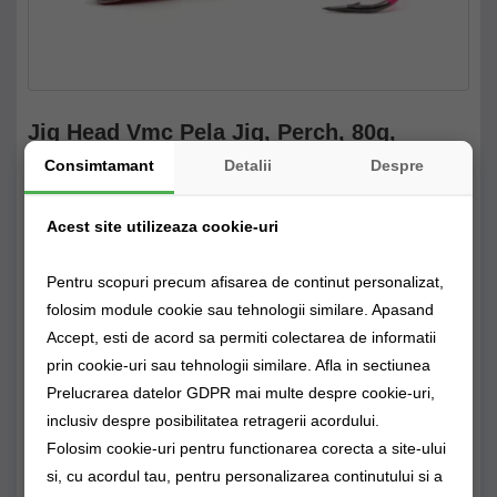
Jig Head Vmc Pela Jig, Perch, 80g,
1buc/pac
Consimtamant
Detalii
Despre
41,90Lei
Producător:
VMC
Acest site utilizeaza cookie-uri
Cod produs: avm550473
Disponibilitate: Livrare imediată!
Pentru scopuri precum afisarea de continut personalizat,
folosim module cookie sau tehnologii similare. Apasand
Stoc Magazin fizic
Stoc Depozit Claumar
Stoc Furnizor
Accept, esti de acord sa permiti colectarea de informatii
prin cookie-uri sau tehnologii similare. Afla in sectiunea
Prelucrarea datelor GDPR mai multe despre cookie-uri,
CUMPĂRĂ
inclusiv despre posibilitatea retragerii acordului.
Folosim cookie-uri pentru functionarea corecta a site-ului
Alertă preț!
0725894115
si, cu acordul tau, pentru personalizarea continutului si a