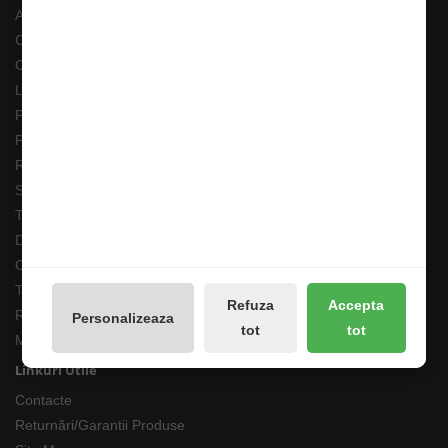
ANPC
Costuri Transport si Transport Gratuit
Cum adaug un anunt in bazar?
Livrarea Comenzilor
Pescarul Faptelor Bune
Prelucrarea datelor GDPR
Retur 90 Zile
Solutionarea online a litigiilor
Transport Extern
Despre noi
Cum comand ?
Termeni si Conditii
Refuza
Accepta
Returnari Produse si Garantii
Personalizeaza
tot
tot
Magazin de Pescuit
Linkuri Utile
Contacte
Returnări/Garantii Produse