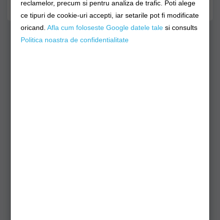
reclamelor, precum si pentru analiza de trafic. Poti alege
0 opinii
/
Spune-ţi opinia
ce tipuri de cookie-uri accepti, iar setarile pot fi modificate
oricand.
Afla cum foloseste Google datele tale
si consults
Politica noastra de confidentialitate
Produse Similare
,
Jig Head VMC Pela Jig,
Jig Head VMC Pela Jig,
c
Zander, 60g, 1buc/pac
Zander, 40g, 1buc/pac