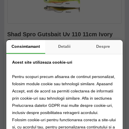
Shad Spro Gutsbait Uv 110 11cm Ivory
Coast
Consimtamant
Detalii
Despre
27,90Lei
Producător:
Spro
Cod produs: 004663-00406-00000
Acest site utilizeaza cookie-uri
Disponibilitate: Livrare imediată!
Pentru scopuri precum afisarea de continut personalizat,
Stoc Magazin fizic
Stoc Depozit Claumar
Stoc Furnizor
folosim module cookie sau tehnologii similare. Apasand
Accept, esti de acord sa permiti colectarea de informatii
prin cookie-uri sau tehnologii similare. Afla in sectiunea
Prelucrarea datelor GDPR mai multe despre cookie-uri,
CUMPĂRĂ
inclusiv despre posibilitatea retragerii acordului.
Folosim cookie-uri pentru functionarea corecta a site-ului
Alertă preț!
0725894115
si, cu acordul tau, pentru personalizarea continutului si a