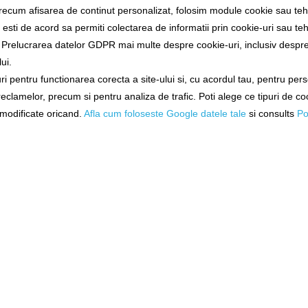
recum afisarea de continut personalizat, folosim module cookie sau tehn
sti de acord sa permiti colectarea de informatii prin cookie-uri sau teh
a Prelucrarea datelor GDPR mai multe despre cookie-uri, inclusiv despre 
ui.
i pentru functionarea corecta a site-ului si, cu acordul tau, pentru per
Alertă preț!
 reclamelor, precum si pentru analiza de trafic. Poti alege ce tipuri de co
i modificate oricand.
Afla cum foloseste Google datele tale
si consults
Po
1 opinii
/
Spune-ţi o