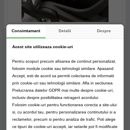
Consimtamant
Detalii
Despre
Tambur De Rezerva Mulineta Guru A -
Class 4000
Acest site utilizeaza cookie-uri
85,90Lei
Producător:
Guru
Cod produs: gac056
Pentru scopuri precum afisarea de continut personalizat,
Disponibilitate: Livrare imediată!
folosim module cookie sau tehnologii similare. Apasand
Accept, esti de acord sa permiti colectarea de informatii
Stoc Magazin fizic
Stoc Depozit Claumar
Stoc Furnizor
prin cookie-uri sau tehnologii similare. Afla in sectiunea
Prelucrarea datelor GDPR mai multe despre cookie-uri,
inclusiv despre posibilitatea retragerii acordului.
Folosim cookie-uri pentru functionarea corecta a site-ului
CUMPĂRĂ
si, cu acordul tau, pentru personalizarea continutului si a
reclamelor, precum si pentru analiza de trafic. Poti alege
Alertă preț!
0725894115
ce tipuri de cookie-uri accepti, iar setarile pot fi modificate