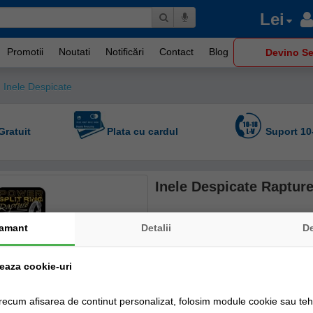
Lei
Promotii
Noutati
Notificări
Contact
Blog
Devino Se
Inele Despicate
Gratuit
Plata cu cardul
Suport 10
Inele Despicate Raptur
Producător:
Rapture
amant
Detalii
D
Cod produs: 188-95-007
Disponibilitate: Livrare imediată!
zeaza cookie-uri
Stoc Magazin fizic
recum afisarea de continut personalizat, folosim module cookie sau tehn