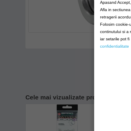
Apasand Accept, e
Afla in sectiune
retragerii acordul
Folosim cookie-ur
continutului si a
iar setarile pot f
confidentialitate
Cele mai vizualizate produse din ca