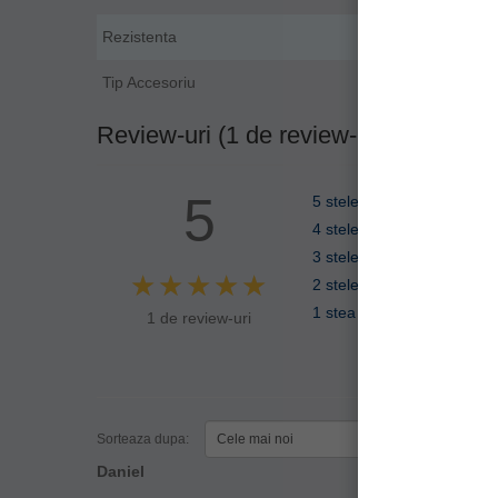
Rezistenta
Tip Accesoriu
Review-uri (1 de review-uri)
5
5 stele
4 stele
3 stele
2 stele
1 stea
1 de review-uri
Sorteaza dupa:
Filtre
Daniel