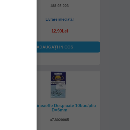
188-95-003
Livrare imediată!
12,90Lei
ADĂUGAȚI ÎN COŞ
m 19Kg
Inele Lineaeffe Despicate 10buc/plic
D=6mm
a7.8020065