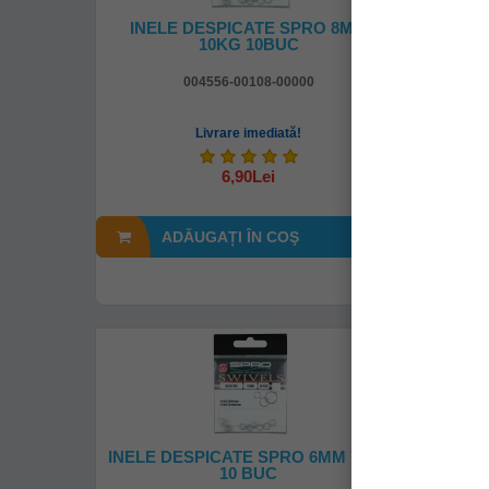
INELE DESPICATE SPRO 8MM
INELE
10KG 10BUC
004556-00108-00000
Livrare imediată!
6,90Lei
ADĂUGAȚI ÎN COŞ
A
INELE DESPICATE SPRO 6MM 7 KG
INEL
10 BUC
BL