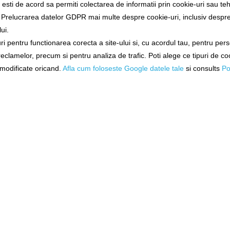
sti de acord sa permiti colectarea de informatii prin cookie-uri sau teh
a Prelucrarea datelor GDPR mai multe despre cookie-uri, inclusiv despre 
ui.
i pentru functionarea corecta a site-ului si, cu acordul tau, pentru per
Alertă preț!
 reclamelor, precum si pentru analiza de trafic. Poti alege ce tipuri de co
i modificate oricand.
Afla cum foloseste Google datele tale
si consults
Po
1 opinii
/
Spune-ţi o
tegoria "Inele Despicate"