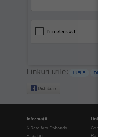
Linkuri utile:
INELE
DESPICATE
RAP
Distribuie
Informații
Linkuri Utile
6 Rate fara Dobanda
Contacte
Angajari
Returnări/Garantii Prod