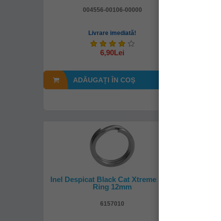
004556-00106-00000
Livrare imediată!
6,90Lei
ADĂUGAȚI ÎN COŞ
A
Inel Despicat Black Cat Xtreme Split
Inele D
Ring 12mm
6157010