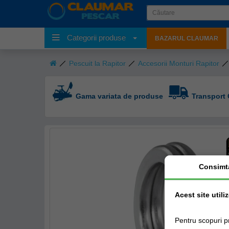
Categorii produse
BAZARUL CLAUMAR
Pescuit la Rapitor
Accesorii Monturi Rapitor
Gama variata de produse
Transport 
Consimt
Acest site utili
Pentru scopuri p