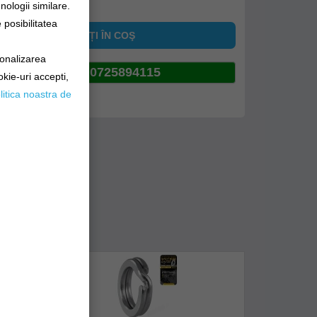
nologii similare.
posibilitatea
ADĂUGAȚI ÎN COŞ
sonalizarea
0725894115
okie-uri accepti,
litica noastra de
pinia