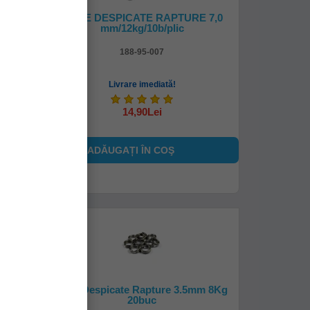
MM 15
INELE DESPICATE RAPTURE 7,0
mm/12kg/10b/plic
188-95-007
Livrare imediată!
14,90Lei
ADĂUGAȚI ÎN COŞ
 Split
Inele Despicate Rapture 3.5mm 8Kg
20buc