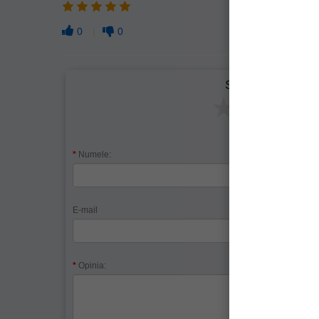
0
0
Spune-ţi opinia
Nu re
Slab
Ac
Numele:
E-mail
Telefon
Opinia: