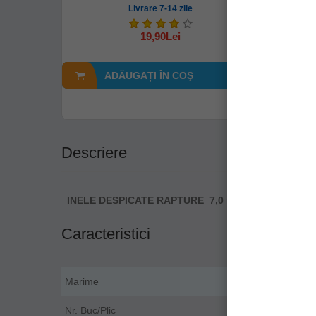
Livrare 7-14 zile
19,90Lei
ADĂUGAȚI ÎN COŞ
A
Descriere
INELE DESPICATE RAPTURE 7,0 mm/12kg/10b/plic
Caracteristici
Marime
Nr. Buc/Plic