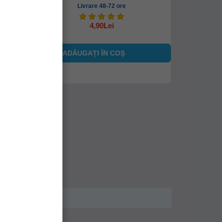
Livrare 48-72 ore
4,90Lei
ADĂUGAȚI ÎN COŞ