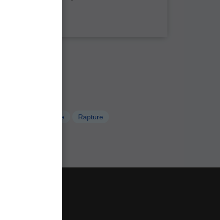
ii despre produs
ensator
le Despicate Rapture
Rapture