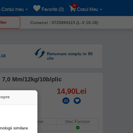
0
Contul meu
Favorite (0)
Cosul Meu
ller
Comenzi : 0725894115 (L-V 10-18)
Returnare simplu in 90
-18
zile
e 7,0 Mm/12kg/10b/plic
14,90Lei
espre
Stoc Depozit Claumar
Stoc Furnizor
ologii similare.