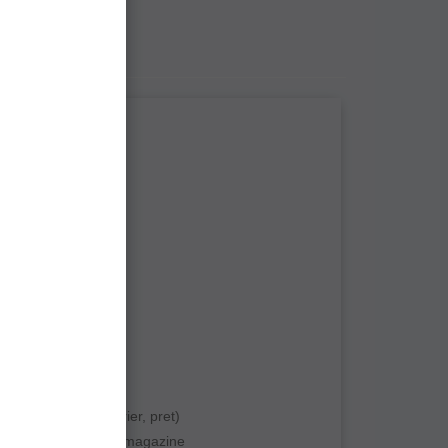
sa scrii?
w reusit
placut?
criere?
nainte de a cumpara?
altora
nk-uri personale
produs (livrare, curier, pret)
ar Pescar sau alte magazine