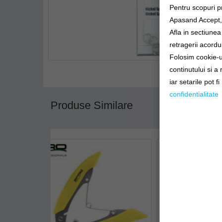
Pentru scopuri p
Apasand Accept, e
Afla in sectiune
retragerii acordul
Folosim cookie-ur
continutului si a
iar setarile pot f
confidentialitate
Produse Similare