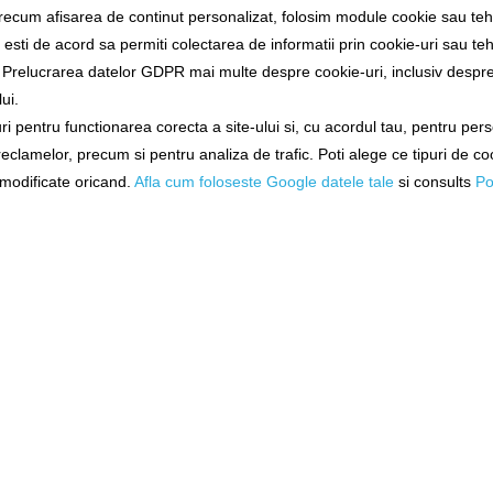
recum afisarea de continut personalizat, folosim module cookie sau tehn
sti de acord sa permiti colectarea de informatii prin cookie-uri sau teh
a Prelucrarea datelor GDPR mai multe despre cookie-uri, inclusiv despre 
ui.
Alertă preț!
i pentru functionarea corecta a site-ului si, cu acordul tau, pentru per
 reclamelor, precum si pentru analiza de trafic. Poti alege ce tipuri de co
1 opinii
/
Spune-ţi o
i modificate oricand.
Afla cum foloseste Google datele tale
si consults
Po
-
%
16